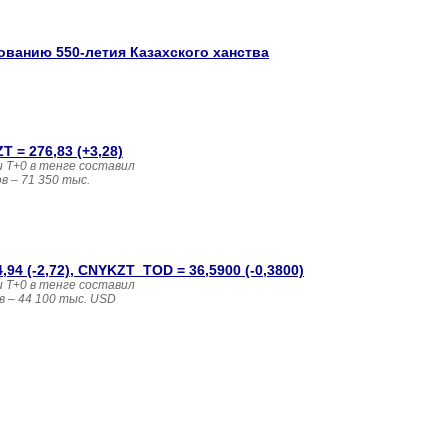
ованию 550-летия Казахского ханства
 = 276,83 (+3,28)
 T+0 в тенге составил
 – 71 350 тыс. 
4 (-2,72), CNYKZT_TOD = 36,5900 (-0,3800)
 T+0 в тенге составил
в – 44 100 тыс. USD 