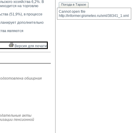
ьского хозяйства 6,2%. В
Погода в Таразе
риходится на торговлю
Cannot open file 
ва (51,9%), в процессе 
http://informer.gismeteo.ru/xml/38341_1.xml
планирует дополнительно 
тва являются 
Версия для печати 
 подготовлена обширная
нодательные акты 
низации пенсионной