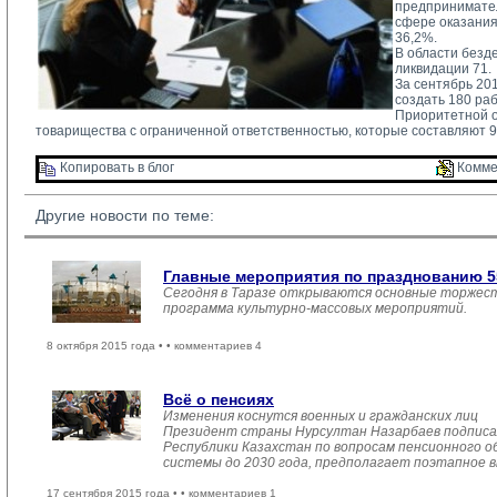
предпринимател
сфере оказания
36,2%.
В области безд
ликвидации 71.
За сентябрь 20
создать 180 раб
Приоритетной о
товарищества с ограниченной ответственностью, которые составляют 9
Копировать в блог 
Комме
Другие новости по теме:
Главные мероприятия по празднованию 55
Сегодня в Таразе открываются основные торжеств
программа культурно-массовых мероприятий.
8 октября 2015 года •
• комментариев 4
Всё о пенсиях
Изменения коснутся военных и гражданских лиц
Президент страны Нурсултан Назарбаев подписал
Республики Казахстан по вопросам пенсионного о
системы до 2030 года, предполагает поэтапное в
17 сентября 2015 года •
• комментариев 1