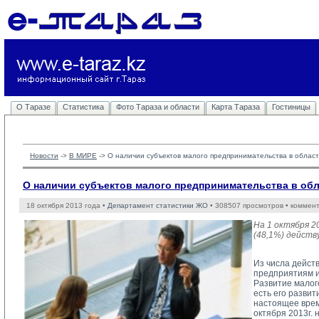
О Таразе
Статистика
Фото Тараза и области
Карта Тараза
Гостиницы
Новости
-> 
В МИРЕ
-> 
О наличии субъектов малого предпринимательства в области
О наличии субъектов малого предпринимательства в обла
18 октября 2013 года •
Департамент статистики ЖО
• 308507 просмотров • коммен
На 1 октября 2
(48,1%) дейст
Из числа дейст
предприятиям и
Развитие малог
есть его разви
настоящее врем
октября 2013г.