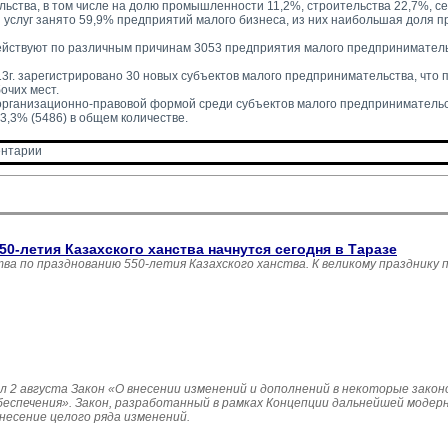
ьства, в том числе на долю промышленности 11,2%, строительства 22,7%, сел
 услуг занято 59,9% предприятий малого бизнеса, из них наибольшая доля п
ействуют по различным причинам 3053 предприятия малого предпринимательст
13г. зарегистрировано 30 новых субъектов малого предпринимательства, что 
очих мест.
рганизационно-правовой формой среди субъектов малого предпринимательс
3,3% (5486) в общем количестве.
нтарии 
0-летия Казахского ханства начнутся сегодня в Таразе
а по празднованию 550-летия Казахского ханства. К великому празднику
 2 августа Закон «О внесении изменений и дополнений в некоторые зако
беспечения». Закон, разработанный в рамках Концепции дальнейшей модер
несение целого ряда изменений.