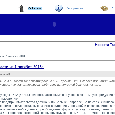
О Таразе
Информация
Сп
Новости Та
 на 1 октября 2013г.
сти на 1 октября 2013г.
тариев 0
013г. в области зарегистрировано 5882 предприятия малого предпринимат
вующие, т.е. занимающиеся предпринимательской деятельностью.
вующих 1512 (53,4%) являются активными и осуществляют выпуск продукции 
 населению.
о предпринимательства должно быть больше направленно на связь с инновац
тие должно осуществляться за счет внедрения инноваций и развития инновац
я в регионе наблюдается преобладание сферы услуг над производственной 
 на долю производственной сферы приходится лишь 40,1% от общего количес