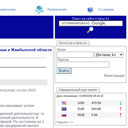
равочники
Развлечения
О сервере
Поиск на сайте e-taraz.kz
Новости
Новости e-taraz
Телефоный справочник
Видеоконференция
Почта на e-taraz.kz
Погода в Таразе
Замечания и предложения
Чат
Организации
Форум
Курсы валют
Web
раза и Жамбылской области
Логин
Пароль
Регистрация
Официальный курс валют
ельства, из них 2829
Дата обновления: 01/08/2026 08:44:32
USD
473.59
или оказывают услуги
EUR
544.68
ионной деятельностью, то 
RUB
5.94
ионной деятельности. В
сферой. По состоянию на 1
Подробно >>>
тва предприятий малого