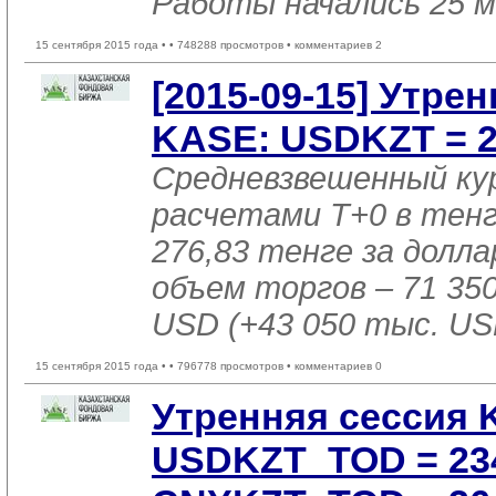
Работы начались 25 
15 сентября 2015 года •
• 748288 просмотров • комментариев 2
[2015-09-15] Утре
KASE: USDKZT = 27
Средневзвешенный ку
расчетами T+0 в тен
276,83 тенге за доллар
объем торгов – 71 35
USD (+43 050 тыс. US
15 сентября 2015 года •
• 796778 просмотров • комментариев 0
Утренняя сессия 
USDKZT_TOD = 234,