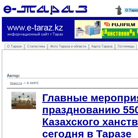
О Тара
О Таразе
Статистика
Фото Тараза и области
Карта Тараза
Гостиницы
Автор:
Новости
-> 
В МИРЕ
Главные меропри
празднованию 55
Казахского ханст
сегодня в Таразе