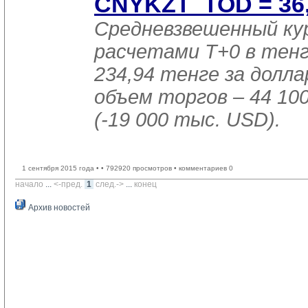
CNYKZT_TOD = 36,5
Средневзвешенный ку
расчетами T+0 в тен
234,94 тенге за доллар
объем торгов – 44 10
(-19 000 тыс. USD).
1 сентября 2015 года •
• 792920 просмотров • комментариев 0
начало
... 
<-пред.
1
след.->
... 
конец
Архив новостей