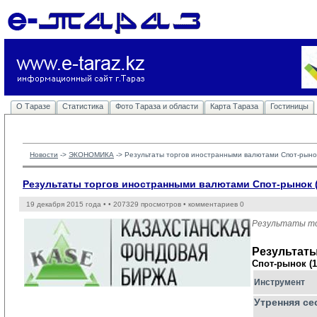
О Таразе
Статистика
Фото Тараза и области
Карта Тараза
Гостиницы
Новости
-> 
ЭКОНОМИКА
-> 
Результаты торгов иностранными валютами Спот-рынок
Результаты торгов иностранными валютами Спот-рынок (
19 декабря 2015 года •
• 207329 просмотров • комментариев 0
Результаты то
Результат
Спот-рынок (1
Инструмент
Утренняя се