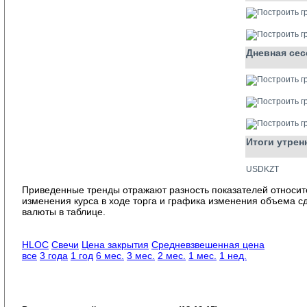
Дневная сес
Итоги утрен
USDKZT
Приведенные тренды отражают разность показателей относит
изменения курса в ходе торга и графика изменения объема с
валюты в таблице.
HLOC
Свечи
Цена закрытия
Средневзвешенная цена
все
3 года
1 год
6 мес.
3 мес.
2 мес.
1 мес.
1 нед.