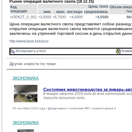
Рынок операций валютного свопа (18.12.15)
Цена, тенге
Код
Объем опера
операции
тыс
мин.
макс.
последн.
средневзвеш.
USDKZT_0_001
+3,0000
+6,7500
+4,0000
+
4,5500
66
Цена операции валютного свопа представляет собою разницу 
открытия операции валютного свопа является средневзвешен
заключены на утренней торговой сессии в день открытия данн
http://www.kase.kz/ru/cur
Копировать в блог 
Комме
Другие новости по теме:
ЭКОНОМИКА
Состояние животноводства за январь-ав
В январе-августе 2018 года во всех категориях хо
периода прошлого года.
18 сентября 2018 года •
Департамент статистики ЖО
• комментариев 3
ЭКОНОМИКА