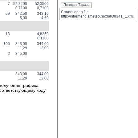
7
52,3200
52,3500
Погода в Таразе
0,7100
0,7100
Cannot open file 
69
342,50
343,10
http://informer.gismeteo.ru/xml/38341_1.xml
5,00
4,60
13
4,8250
0,1180
106
343,00
344,00
11,29
12,00
2
345,00
–
343,00
344,00
11,29
12,00
получения графика
соответствующему коду