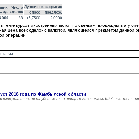
Лучшие на закрытие
ций,
Число
. ед.
сделок
спрос
предлож.
4 000
88
+6,7500
+2,0000
в тенге курсов иностранных валют по сделкам, входящим в эту оп
ная цена всех сделок с валютой, являющейся предметом данной о
ой операции.
нтарии 
густ 2018 года по Жамбылской области
зяйств реализовано на убой скота и птицы в живой массе 69,7 тыс. тонн и