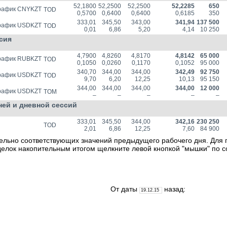
52,1800
52,2500
52,2500
52,2285
650
CNYKZT
TOD
0,5700
0,6400
0,6400
0,6185
350
333,01
345,50
343,00
341,94
137 500
USDKZT
TOD
0,01
6,86
5,20
4,14
10 250
сия
4,7900
4,8260
4,8170
4,8142
65 000
RUBKZT
TOD
0,1050
0,0260
0,1170
0,1052
95 000
340,70
344,00
344,00
342,49
92 750
USDKZT
TOD
9,70
6,20
12,25
10,13
95 150
344,00
344,00
344,00
344,00
12 000
USDKZT
TOM
–
–
–
–
–
ней и дневной сессий
333,01
345,50
344,00
342,16
230 250
TOD
2,01
6,86
12,25
7,60
84 900
ельно соответствующих значений предыдущего рабочего дня. Для 
делок накопительным итогом щелкните левой кнопкой "мышки" по 
От даты
назад: