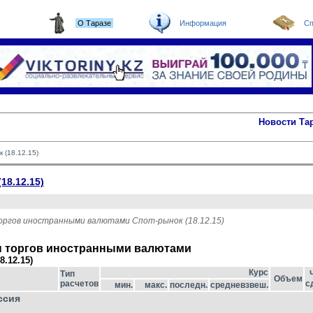
О Таразе
Информация
Сп
Новости Та
 (18.12.15)
18.12.15)
ргов иностранными валютами Спот-рынок (18.12.15)
ы торгов иностранными валютами
8.12.15)
Курс
Тип
Объем
расчетов
с
мин.
макс.
последн.
средневзвеш.
ссия