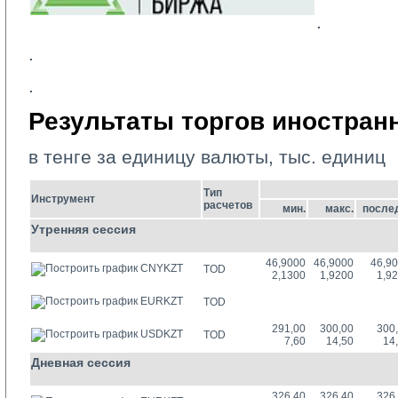
.
.
.
Результаты торгов иностра
в тенге за единицу валюты, тыс. единиц
Тип
Инструмент
расчетов
мин.
макс.
после
Утренняя сессия
46,9000
46,9000
46,9
CNYKZT
TOD
2,1300
1,9200
1,9
EURKZT
TOD
291,00
300,00
300
USDKZT
TOD
7,60
14,50
14
Дневная сессия
326,40
326,40
326