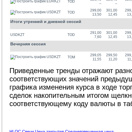
EURKZT
TOD
–
–
299,00
301,00
299
USDKZT
TOD
13,50
12,45
13
Итоги утренней и дневной сессий
291,00
301,00
299
USDKZT
TOD
7,60
12,45
13
Вечерняя сессия
299,05
299,50
299
USDKZT
TOM
11,55
11,20
11
Приведенные тренды отражают разно
соответствующих значений предыдущ
графика изменения курса в ходе тор
сделок накопительным итогом щелкн
соответствующему коду валюты в та
HLOC
Свечи
Цена закрытия
Средневзвешенная цена