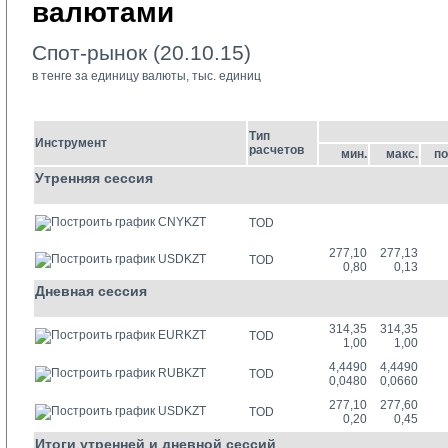
валютами
Спот-рынок (20.10.15)
в тенге за единицу валюты, тыс. единиц
Тип
Инструмент
расчетов
мин.
макс.
по
Утренняя сессия
CNYKZT
TOD
277,10
277,13
USDKZT
TOD
0,80
0,13
Дневная сессия
314,35
314,35
EURKZT
TOD
1,00
1,00
4,4490
4,4490
RUBKZT
TOD
0,0480
0,0660
277,10
277,60
USDKZT
TOD
0,20
0,45
Итоги утренней и дневной сессий