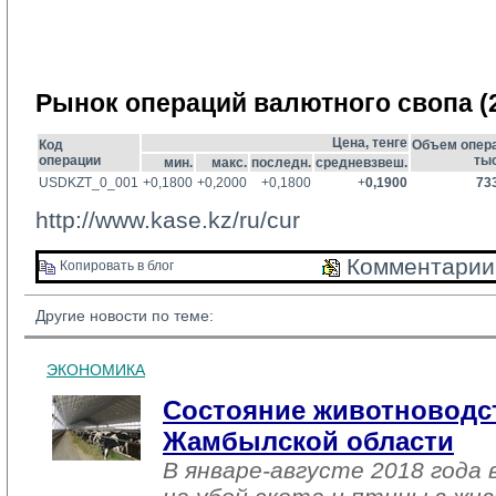
Рынок операций валютного свопа (2
Цена, тенге
Код
Объем опера
операции
тыс
мин.
макс.
последн.
средневзвеш.
USDKZT_0_001
+0,1800
+0,2000
+0,1800
+
0,1900
73
http://www.kase.kz/ru/cur
Комментарии 
Копировать в блог 
Другие новости по теме:
ЭКОНОМИКА
Состояние животноводств
Жамбылской области
В январе-августе 2018 года 