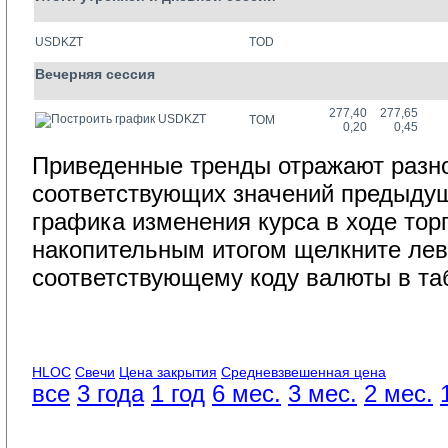
USDKZT
TOD
Вечерняя сессия
277,40
277,65
USDKZT
TOM
0,20
0,45
Приведенные тренды отражают разно
соответствующих значений предыдущ
графика изменения курса в ходе тор
накопительным итогом щелкните лев
соответствующему коду валюты в та
HLOC
Свечи
Цена закрытия
Средневзвешенная цена
все
3 года
1 год
6 мес.
3 мес.
2 мес.