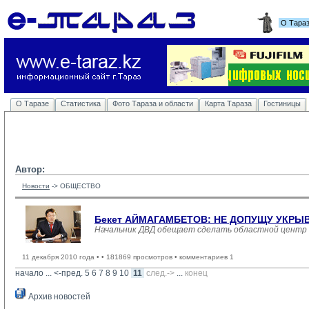
О Тара
О Таразе
Статистика
Фото Тараза и области
Карта Тараза
Гостиницы
Автор:
Новости
-> 
ОБЩЕСТВО
Бекет АЙМАГАМБЕТОВ: НЕ ДОПУЩУ УКРЫ
Начальник ДВД обещает сделать областной центр
11 декабря 2010 года •
• 181869 просмотров • комментариев 1
начало
... 
<-пред.
5
6
7
8
9
10
11
след.->
... 
конец
Архив новостей