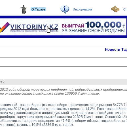
О Таразе
Информация
Сп
Новости Та
в 0
ь 2013 года оборот торгующих предприятий, индивидуальных предпринима
по оказанию сервиса сложился в сумме 130956,7 млн. тенге.
розничный товарооборот (включая оборот физических лиц и рынков) 54778,7 м
риодом 2012 года больше в сопоставимых ценах на 14,2%. Рост товарообор
ских лиц, занимающихся индивидуальной предпринимательской деятельность
рооборот торгующих предприятий составил 21325,7 млн. тенге. Основной объ
обеспечивают средние предприятия 47,6% (в общем объеме товарооборота 10
лн. тенге), крупные 10,5% (2236,5 млн. тенге).