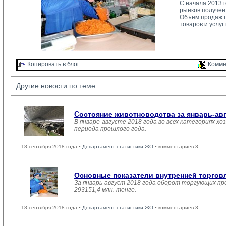
С начала 2013 
рынков получен
Объем продаж п
товаров и услуг
Копировать в блог 
Комме
Другие новости по теме:
Состояние животноводства за январь-ав
В январе-августе 2018 года во всех категориях хо
периода прошлого года.
18 сентября 2018 года •
Департамент статистики ЖО
• комментариев 3
Основные показатели внутренней торго
За январь-август 2018 года оборот торгующих пр
293151,4 млн. тенге.
18 сентября 2018 года •
Департамент статистики ЖО
• комментариев 3