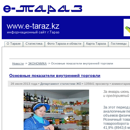
О Таразе
Статистика
Фото Тараза и области
Карта Тараза
Гостиницы
Новости
-> 
ЭКОНОМИКА
-> 
Основные показатели внутренней торговли
Основные показатели внутренней торговли
26 июля 2013 года •
Департамент статистики ЖО
• 135841 просмотр • комментарие
За январь-июн
и предприятий 
За этот период 
аналогичным пе
объемов физиче
Розничный това
товарооборота 
41,9% (8943,6 м