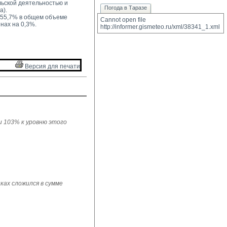
ьской деятельностью и 
Погода в Таразе
а).
 55,7% в общем объеме 
Cannot open file 
нах на 0,3%.
http://informer.gismeteo.ru/xml/38341_1.xml
Версия для печати 
ли 103% к уровню этого
ках сложился в сумме