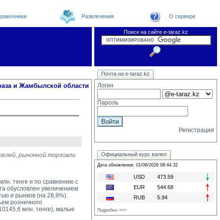
равочники
Развлечения
О сервере
Поиск на сайте e-taraz.kz
Новости
Новости e-taraz
Телефоный справочник
Видеоконференция
Почта на e-taraz.kz
Погода в Таразе
Замечания и предложения
Чат
Организации
Форум
Курсы валют
Web
раза и Жамбылской области
Логин
Пароль
Регистрация
Официальный курс валют
телей, рыночной торговли
Дата обновления: 01/08/2026 08:44:32
USD
473.59
лн. тенге и по сравнению с 
EUR
544.68
ота обусловлен увеличением
ю и рынков (на 28,9%).
RUB
5.94
ем розничного 
145,6 млн. тенге), малые
Подробно >>>