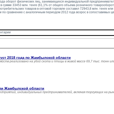
года оборот физических лиц, занимающихся индивидуальной предпринимател
 в сумме 33453 млн. тенге (61,1% от общего объема розничного товарооборот
отребительских товаров в оптовой торговле составил 72943,8 млн. тенге или
 и по сравнению с аналогичным периодом 2012 года возрос в сопоставимых це
нтарии 
густ 2018 года по Жамбылской области
зяйств реализовано на убой скота и птицы в живой массе 69,7 тыс. тонн и
вли Жамбылской области
едприятий, индивидуальных предпринимателей, включая торгующих на рын