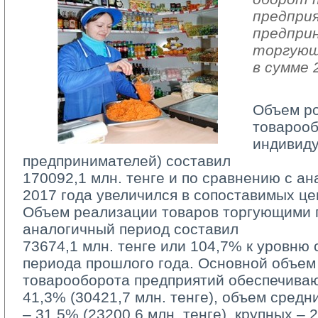
предпри
предпри
торгующ
в сумме 
Объем р
товарооб
индивид
предпринимателей) составил
170092,1 млн. тенге и по сравнению с а
2017 года увеличился в сопоставимых це
Объем реализации товаров торгующими п
аналогичный период составил
73674,1 млн. тенге или 104,7% к уровню 
периода прошлого года. Основной объем
товарооборота предприятий обеспечива
41,3% (30421,7 млн. тенге), объем средн
– 31,5% (23200,6 млн. тенге), крупных – 