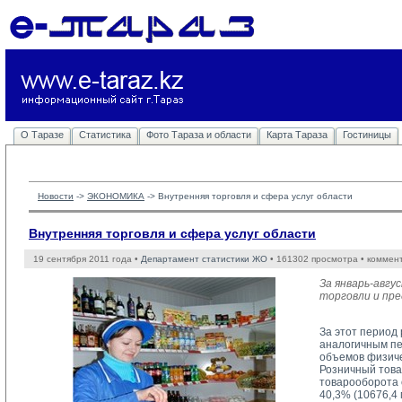
О Таразе
Статистика
Фото Тараза и области
Карта Тараза
Гостиницы
Новости
-> 
ЭКОНОМИКА
-> 
Внутренняя торговля и сфера услуг области
Внутренняя торговля и сфера услуг области
19 сентября 2011 года •
Департамент статистики ЖО
• 161302 просмотра • коммен
За январь-авг
торговли и пре
За этот период 
аналогичным пе
объемов физиче
Розничный това
товарооборота 
40,3% (10676,4 м