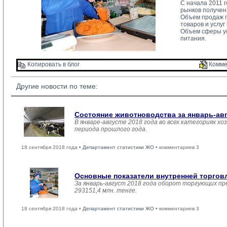
С начала 2011 
рынков получен 
Объем продаж п
товаров и услу
Объем сферы усл
питания.
Копировать в блог 
Комме
Другие новости по теме:
Состояние животноводства за январь-ав
В январе-августе 2018 года во всех категориях хо
периода прошлого года.
18 сентября 2018 года •
Департамент статистики ЖО
• комментариев 3
Основные показатели внутренней торго
За январь-август 2018 года оборот торгующих пр
293151,4 млн. тенге.
18 сентября 2018 года •
Департамент статистики ЖО
• комментариев 3