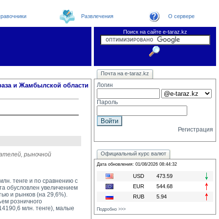
равочники
Развлечения
О сервере
Поиск на сайте e-taraz.kz
Новости
Новости e-taraz
Телефоный справочник
Видеоконференция
Почта на e-taraz.kz
Погода в Таразе
Замечания и предложения
Чат
Организации
Форум
Курсы валют
Web
раза и Жамбылской области
Логин
Пароль
Регистрация
Официальный курс валют
ателей, рыночной
Дата обновления: 01/08/2026 08:44:32
USD
473.59
лн. тенге и по сравнению с
EUR
544.68
ота обусловлен увеличением
ю и рынков (на 29,6%).
RUB
5.94
ем розничного 
190,6 млн. тенге), малые
Подробно >>>