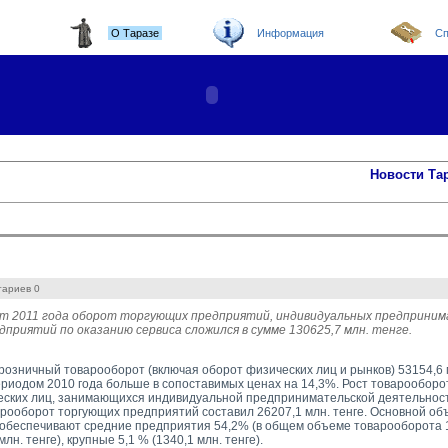
О Таразе
Информация
Сп
Новости Та
тариев 0
уст 2011 года оборот торгующих предприятий, индивидуальных предприним
дприятий по оказанию сервиса сложился в сумме 130625,7 млн. тенге.
розничный товарооборот (включая оборот физических лиц и рынков) 53154,6 м
риодом 2010 года больше в сопоставимых ценах на 14,3%. Рост товарообор
ских лиц, занимающихся индивидуальной предпринимательской деятельность
рооборот торгующих предприятий составил 26207,1 млн. тенге. Основной объ
обеспечивают средние предприятия 54,2% (в общем объеме товарооборота 14
лн. тенге), крупные 5,1 % (1340,1 млн. тенге).