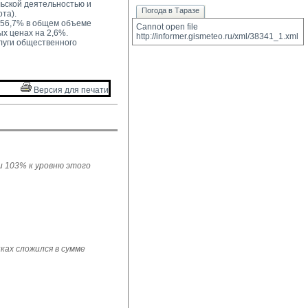
ской деятельностью и 
Погода в Таразе
та).
 56,7% в общем объеме 
Cannot open file 
ых ценах на 2,6%.
http://informer.gismeteo.ru/xml/38341_1.xml
луги общественного 
Версия для печати 
ли 103% к уровню этого
ках сложился в сумме