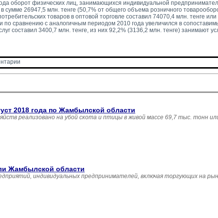
года оборот физических лиц, занимающихся индивидуальной предприниматель
в сумме 26947,5 млн. тенге (50,7% от общего объема розничного товарооборо
отребительских товаров в оптовой торговле составил 74070,4 млн. тенге или
г и по сравнению с аналогичным периодом 2010 года увеличился в сопоставим
уг составил 3400,7 млн. тенге, из них 92,2% (3136,2 млн. тенге) занимают ус
нтарии 
густ 2018 года по Жамбылской области
зяйств реализовано на убой скота и птицы в живой массе 69,7 тыс. тонн и
вли Жамбылской области
едприятий, индивидуальных предпринимателей, включая торгующих на рын