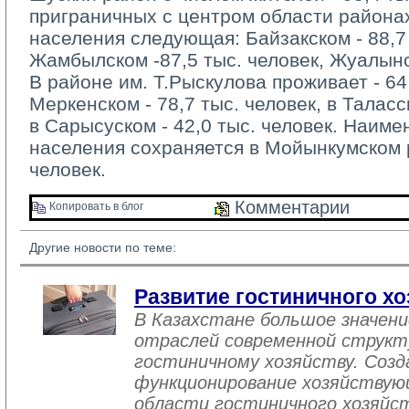
приграничных с центром области района
населения следующая: Байзакском - 88,7 
Жамбылском -87,5 тыс. человек, Жуалынск
В районе им. Т.Рыскулова проживает - 64,
Меркенском - 78,7 тыс. человек, в Таласск
в Сарысуском - 42,0 тыс. человек. Наим
населения сохраняется в Мойынкумском р
человек.
Комментарии 
Копировать в блог 
Другие новости по теме:
Развитие гостиничного хо
В Казахстане большое значен
отраслей современной структ
гостиничному хозяйству. Созд
функционирование хозяйствую
области гостиничного хозяйст