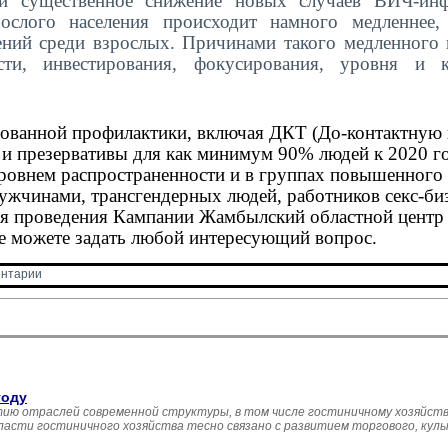
и существенное снижение новых случаев ВИЧ-инф
слого населения происходит намного медленнее,
ний среди взрослых. Причинами такого медленного 
ти, инвестирования, фокусирования, уровня и к
ованной профилактики, включая ДКТ (До-контактную 
 и презервативы для как минимум 90% людей к 2020 го
ровнем распространенности и в группах повышенного 
ужчинами, трансгендерных людей, работников секс-биз
мя проведения Кампании Жамбылский областной центр
де можете задать любой интересующий вопрос.
нтарии 
году
ию отраслей современной структуры, в том числе гостиничному хозяйств
асти гостиничного хозяйства тесно связано с развитием торгового, кул