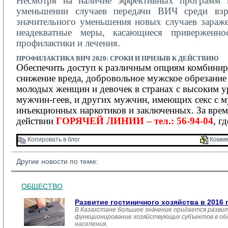
Несмотря на наличие эффективных программ 
уменьшении случаев передачи ВИЧ среди взро
значительного уменьшения новых случаев зараже
неадекватные меры, касающиеся приверженнос
профилактики и лечения.
ПРОФИЛАКТИКА
ВИЧ 2020:
СРОКИ И ПРИЗЫВ К ДЕЙСТВИЮ
Обеспечить доступ к различным опциям комбинир
снижение вреда, добровольное мужское обрезание
молодых женщин и девочек в странах с высоким у
мужчин-геев, и других мужчин, имеющих секс с м
инъекционных наркотиков и заключенных.
За вре
действии
ГОРЯЧЕЙ ЛИНИИ – тел.: 56-94-04
, г
Копировать в блог 
Комме
Другие новости по теме:
ОБЩЕСТВО
Развитие гостиничного хозяйства в 2016 
В Казахстане большое значение придается развит
функционирование хозяйствующих субъектов в обл
населения.