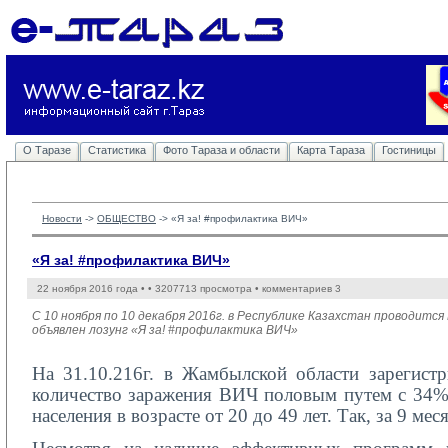
О Таразе
Статистика
Фото Тараза и области
Карта Тараза
Гостиницы
Новости
-> 
ОБЩЕСТВО
-> 
«Я за! #профилактика ВИЧ»
«Я за! #профилактика ВИЧ»
22 ноября 2016 года •
• 3207713 просмотра • комментариев 3
С 10 ноября по 10 декабря 2016г. в Республике Казахстан проводи
объявлен лозунг «Я за! #профилактика ВИЧ»
На 31.10.216г. в Жамбылской области зарегист
количество заражения ВИЧ половым путем с 34%
населения в возрасте от 20 до 49 лет. Так, за 9 м