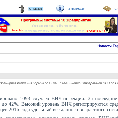
О Таразе
Информация
Сп
Новости Та
тся Всемирная Кампания борьбы со СПИД. Объединенной программой ООН п
рировано 1093 случаев ВИЧ-инфекции. За последние
 до 42%. Высокий уровень ВИЧ регистрируются сре
есяцев 2016 года удельный вес данного возрастного сост