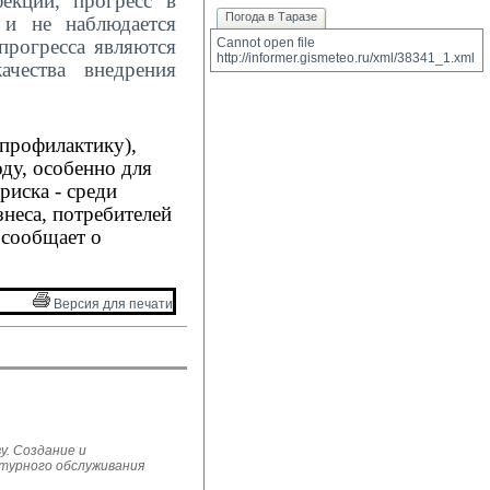
екций, прогресс в
Погода в Таразе
 и не наблюдается
прогресса являются
Cannot open file 
http://informer.gismeteo.ru/xml/38341_1.xml
ачества внедрения
профилактику),
ду, особенно для
риска
- среди
неса, потребителей
 сообщает о
Версия для печати 
у. Создание и
ьтурного обслуживания