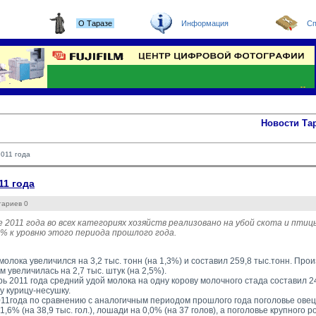
О Таразе
Информация
Сп
Новости Та
2011 года
11 года
тариев 0
е 2011 года во всех категориях хозяйств реализовано на убой скота и птицы
 % к уровню этого периода прошлого года.
олока увеличился на 3,2 тыс. тонн (на 1,3%) и составил 259,8 тыс.тонн. Про
 увеличилась на 2,7 тыс. штук (на 2,5%).
ь 2011 года средний удой молока на одну корову молочного стада составил 24
у курицу-несушку.
11года по сравнению с аналогичным периодом прошлого года поголовье овец и
1,6% (на 38,9 тыс. гол.), лошади на 0,0% (на 37 голов), а поголовье крупного 