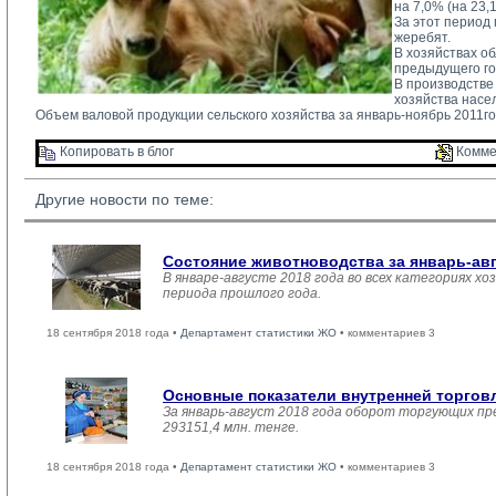
на 7,0% (на 23,1
За этот период п
жеребят.
В хозяйствах об
предыдущего год
В производстве
хозяйства насел
Объем валовой продукции сельского хозяйства за январь-ноябрь 2011год
Копировать в блог 
Комме
Другие новости по теме:
Состояние животноводства за январь-ав
В январе-августе 2018 года во всех категориях хо
периода прошлого года.
18 сентября 2018 года •
Департамент статистики ЖО
• комментариев 3
Основные показатели внутренней торго
За январь-август 2018 года оборот торгующих пр
293151,4 млн. тенге.
18 сентября 2018 года •
Департамент статистики ЖО
• комментариев 3