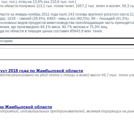
 тыс. гол.), птиц на 13,4% (на 210,6 тыс. гол.).
о области получено 113,1 тыс. голов телят, 1057,2 тыс. ягнят и козлят, 56,3 тыс
ласти за январь-ноябрь 2011 года пало 243 головы крупного рогатого скота (1
а), 1018 – свиней (28,4%), 6483– овец и коз (80,5%), 99 – лошадей (41,3%).
 основных видов продуктов животноводства преобладающая часть приходится
ения, где произведено 84,1% мяса, 90,7% молока и 75,3% яиц.
а по области в текущих ценах составил 85643,9 млн. тенге. 
нтарии 
густ 2018 года по Жамбылской области
зяйств реализовано на убой скота и птицы в живой массе 69,7 тыс. тонн и
вли Жамбылской области
едприятий, индивидуальных предпринимателей, включая торгующих на рын