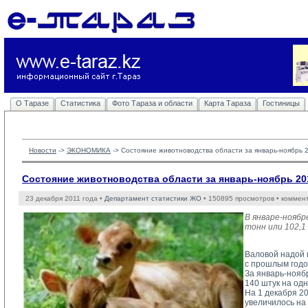
О Таразе
Статистика
Фото Тараза и области
Карта Тараза
Гостиницы
Новости
-> 
ЭКОНОМИКА
-> 
Состояние животноводства области за январь-ноябрь 
Состояние животноводства области за январь-ноябрь 20
23 декабря 2011 года •
Департамент статистики ЖО
• 150895 просмотров • коммен
В январе-ноябр
тонн или 102,1
Валовой надой м
с прошлым годом
За январь-ноябр
140 штук на одн
На 1 декабря 20
увеличилось на 