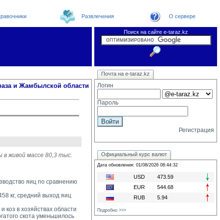
равочники
Развлечения
О сервере
Поиск на сайте e-taraz.kz
Новости
Новости e-taraz
Телефоный справочник
Видеоконференция
Почта на e-taraz.kz
Погода в Таразе
Замечания и предложения
Чат
Организации
Форум
Курсы валют
Web
раза и Жамбылской области
Логин
Пароль
Регистрация
Официальный курс валют
 в живой массе 80,3 тыс.
Дата обновления: 01/08/2026 08:44:32
USD
473.59
изводство яиц по сравнению
EUR
544.68
58 кг, средний выход яиц 
RUB
5.94
 коз в хозяйствах области 
Подробно >>>
рогатого скота уменьшилось