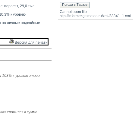
Погода в Таразе
. поросят, 29,0 тыс. 
Cannot open file 
20,3% к уровню 
http://informer.gismeteo.ru/xml/38341_1.xml
 на личные подсобные 
Версия для печати 
ли 103% к уровню этого
ках сложился в сумме