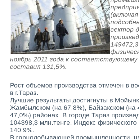
предпри
(включая
подсобн
сектор 
произвед
149472,3
физическ
ноябрь 2011 года к соответствующему 
составил 131,5%.
Рост объемов производства отмечен в во
в г.Тараз.
Лучшие результаты достигнуты в Мойынку
Жамбылском (на 67,8%), Байзакском (на 
47,0%) районах. В городе Тараз произве
104398,3 млн.тенге. Индекс физического
140,9%.
В горнодобывающей промышленности, на