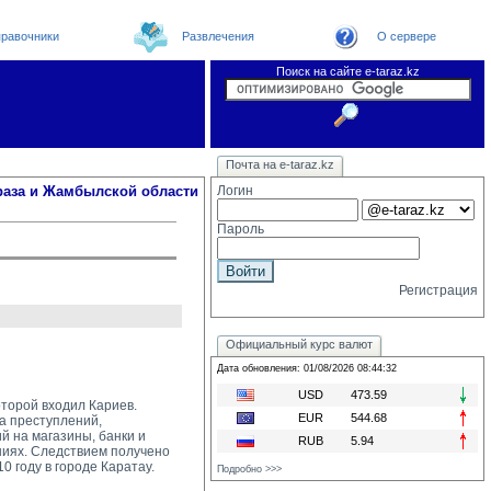
равочники
Развлечения
О сервере
Поиск на сайте e-taraz.kz
Новости
Новости e-taraz
Телефоный справочник
Видеоконференция
Почта на e-taraz.kz
Погода в Таразе
Замечания и предложения
Чат
Организации
Форум
Курсы валют
Web
раза и Жамбылской области
Логин
Пароль
Регистрация
Официальный курс валют
Дата обновления: 01/08/2026 08:44:32
USD
473.59
оторой входил Кариев.
EUR
544.68
 преступлений, 
й на магазины, банки и
RUB
5.94
ниях. Следствием получено
0 году в городе Каратау.
Подробно >>>