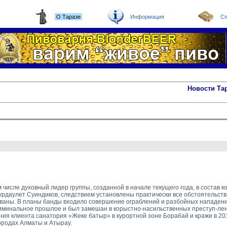
О Таразе
Информация
Сп
Новости Та
числе духовный лидер группы, созданной в начале текущего года, в состав к
даулет Суиндиков, следствием установлены практически все обстоятельства
ованы. В планы банды входило совершение ограблений и разбойных нападени
риминальное прошлое и был замешан в корыстно-насильственных преступ-ле
ния клиента санатория «Жеке батыр» в курортной зоне Борабай и кражи в 201
ородах Алматы и Атырау.