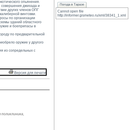
котического опьянения. 
Погода в Таразе
 совершения джихада и 
твии других членов ОПГ
Cannot open file 
окалиберной винтовки.
http://informer.gismeteo.ru/xml/38341_1.xml
росы по организации 
схемы зданий областного
ружие и боеприпасы в
ороду по предварительной 
иобрело оружие у другого 
я из сопредельных с 
Версия для печати 
 поликлиника,