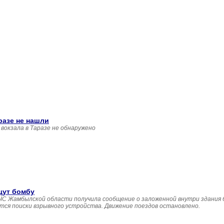
разе не нашли
вокзала в Таразе не обнаружено
щут бомбу
 ДЧС Жамбылской области получила сообщение о заложенной внутри здания
утся поиски взрывного устройства. Движение поездов остановлено.