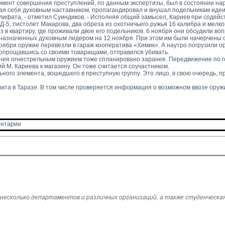
момент совершения преступлений, по данным экспертизы, был в состоянии нар
ая себя духовным наставником, пропагандировал и внушал подельникам идеи
лифата, - отметил Суиндиков. - Исполняя общий замысел, Кариев при содейс
-5, пистолет Макарова, два обреза из охотничьего ружья 16 калибра и мелк
 в квартиру, где проживали двое его подельников. 6 ноября они обсудили воп
назначенных духовным лидером на 12 ноября. При этом им были начерчены 
ября оружие перевезли в гараж кооператива «Химик». А наутро погрузили о
попрощавшись со своими товарищами, отправился убивать.
ения огнестрельным оружием тоже спланировано заранее. Передвижение по г
М. Кариева к магазину. Он тоже считается соучастником.
ого элемента, вошедшего в преступную группу. Это лицо, в свою очередь, пр
кта в Таразе. В том числе проверяется информация о возможном ввозе оружи
нтарии 
 несколько департаментов и различных организаций, а также студенческая