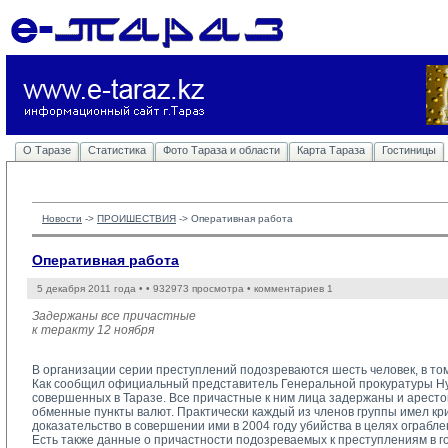
О Таразе
Статистика
Фото Тараза и области
Карта Тараза
Гостиницы
Новости
-> 
ПРОИШЕСТВИЯ
-> 
Оперативная работа
Оперативная работа
5 декабря 2011 года •
• 932973 просмотра • комментариев 1
Задержаны все причастные
к теракту 12 ноября
В организации серии преступлений подозреваются шесть человек, в том 
Как сообщил официальный представитель Генеральной прокуратуры Нур
совершенных в Таразе. Все причастные к ним лица задержаны и арест
обменные пункты валют. Практически каждый из членов группы имел к
доказательство в совершении ими в 2004 году убийства в целях ограбле
Есть также данные о причастности подозреваемых к преступлениям в г