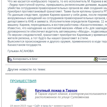
Что же касается ноябрьского теракта, то его исполнитель М. Кариев в 
- Лидер преступной группы, прикрываясь религиозными догмами, выдав
убийства сотрудников правоохранительных органов во имя создания ха
приобрел противотанковый гранатомет. Также были куплены граната РГД
По данным следствия, оружие Кариев хранил у себя дома, после перевез
вооруженных нападений на сотрудников правоохранительных органов, 
департамента КНБ и акимата. Исполнителем определили Кариева. 11 но
машину. Кариев, переодевшись в костюм работника «Казахтелекома», 
Известно, что нападение на охотничий магазин «Маке и К» для завлад
договоренности обеспечил водитель автомашины «Мазда», подвозивший 
По версии следователей, гранатомет приобретен Кариевым у криминальн
жителя региона, а тот будто бы нашел гранатомет в степи.
Выясняется происхождение и другого оружия, примененного в ходе тера
Казахстаном государств.
Гульжан АСАНОВА
Копировать в блог 
Комме
Другие новости по теме:
ПРОИШЕСТВИЯ
Крупный пожар в Таразе
В Таразе горит здание, в котором располагаются
расположенное по улице Сулейменова
19 июня 2015 года •
Сайт e-taraz.kz
• комментариев 0