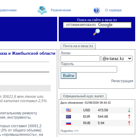
равочники
Развлечения
О сервере
Поиск на сайте e-taraz.kz
Новости
Новости e-taraz
Телефоный справочник
Видеоконференция
Почта на e-taraz.kz
Погода в Таразе
Замечания и предложения
Чат
Организации
Форум
Курсы валют
Web
раза и Жамбылской области
Логин
Пароль
Регистрация
Официальный курс валют
л 30621,6 млн.тенге или
ой капитал составил 2,5%.
Дата обновления: 01/08/2026 08:44:32
USD
473.59
капитальному ремонту
EUR
544.68
ние, инструменты,
RUB
5.94
орых составил 16691,2 
2,0% от общего объема).
Подробно >>>
 «промышленность», на 