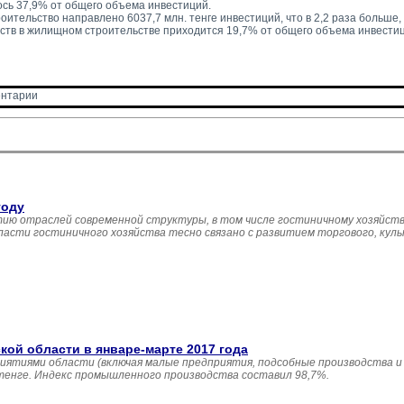
сь 37,9% от общего объема инвестиций.
ительство направлено 6037,7 млн. тенге инвестиций, что в 2,2 раза больше, ч
ств в жилищном строительстве приходится 19,7% от общего объема инвестиц
нтарии 
году
ию отраслей современной структуры, в том числе гостиничному хозяйств
асти гостиничного хозяйства тесно связано с развитием торгового, кул
й области в январе-марте 2017 года
иятиями области (включая малые предприятия, подсобные производства и
 тенге. Индекс промышленного производства составил 98,7%.