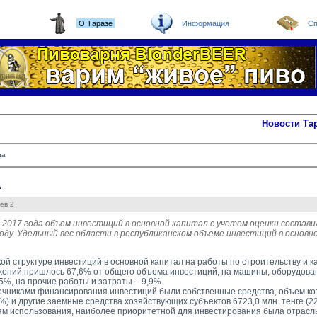
О Таразе
Информация
Сп
Новости Та
да
а
ев 2
 2017 года объем инвестиций в основной капитал с учетом оценки состави
году. Удельный вес области в республиканском объеме инвестиций в основн
кой структуре инвестиций в основной капитал на работы по строительству и 
жений пришлось 67,6% от общего объема инвестиций, на машины, оборудова
5%, на прочие работы и затраты – 9,9%.
чниками финансирования инвестиций были собственные средства, объем кот
5%) и другие заемные средства хозяйствующих субъектов 6723,0 млн. тенге (2
м использования, наиболее приоритетной для инвестирования была отрасль