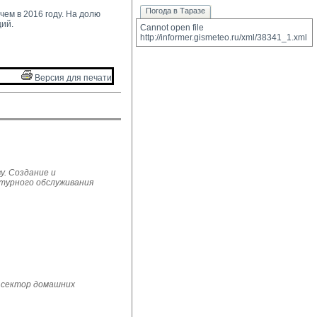
Погода в Таразе
ем в 2016 году. На долю 
ий.
Cannot open file 
http://informer.gismeteo.ru/xml/38341_1.xml
Версия для печати 
у. Создание и
ьтурного обслуживания
 сектор домашних