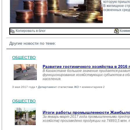
которую пришло
В жилищное стро
освоенных сред
Копировать в блог 
Комме
Другие новости по теме:
ОБЩЕСТВО
Развитие гостиничного хозяйства в 2016 
В Казахстане большое значение придается развит
функционирование хозяйствующих субъектов в обл
населения.
3 мая 2017 года •
Департамент статистики ЖО
• комментариев 2
ОБЩЕСТВО
Итоги работы промышленности Жамбылско
За январь-март 2017 года промышленными предпр
хозяйств) произведено продукции на 74893,5 млн.