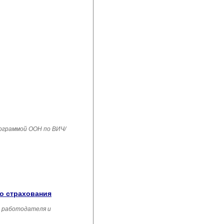
рограммой ООН по ВИЧ/
го страхования
, работодателя и