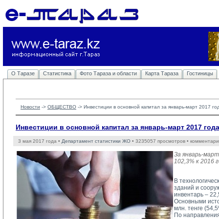
О Таразе
Статистика
Фото Тараза и области
Карта Тараза
Гостиницы
Новости
-> 
ОБЩЕСТВО
-> 
Инвестиции в основной капитал за январь-март 2017 го
Инвестиции в основной капитал за январь-март 2017 год
3 мая 2017 года •
Департамент статистики ЖО
• 3235057 просмотров • комментари
За январь-март
102,3% к 2016 
В технологичес
зданий и соору
инвентарь – 22,
Основными исто
млн. тенге (54,
По направления