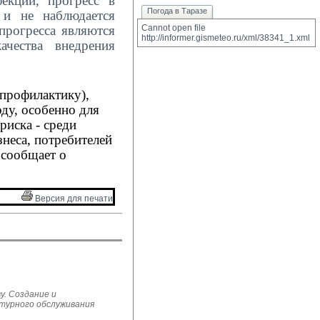
екций, прогресс в
Погода в Таразе
 и не наблюдается
прогресса являются
Cannot open file 
http://informer.gismeteo.ru/xml/38341_1.xml
ачества внедрения
профилактику),
ду, особенно для
риска
- среди
неса, потребителей
 сообщает о
Версия для печати 
у. Создание и
ьтурного обслуживания