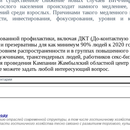
и существенное снижение новых случаев ВИЧ-инф
слого населения происходит намного медленнее,
ний среди взрослых. Причинами такого медленного 
ти, инвестирования, фокусирования, уровня и к
ованной профилактики, включая ДКТ (До-контактную 
 и презервативы для как минимум 90% людей к 2020 го
ровнем распространенности и в группах повышенного 
ужчинами, трансгендерных людей, работников секс-биз
мя проведения Кампании Жамбылский областной центр
де можете задать любой интересующий вопрос.
нтарии 
году
ию отраслей современной структуры, в том числе гостиничному хозяйств
асти гостиничного хозяйства тесно связано с развитием торгового, кул