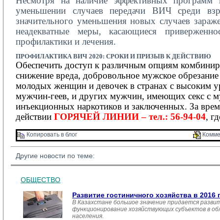
Несмотря на наличие эффективных программ 
уменьшении случаев передачи ВИЧ среди взро
значительного уменьшения новых случаев зараже
неадекватные меры, касающиеся приверженнос
профилактики и лечения.
ПРОФИЛАКТИКА
ВИЧ 2020:
СРОКИ И ПРИЗЫВ К ДЕЙСТВИЮ
Обеспечить доступ к различным опциям комбинир
снижение вреда, добровольное мужское обрезание
молодых женщин и девочек в странах с высоким у
мужчин-геев, и других мужчин, имеющих секс с м
инъекционных наркотиков и заключенных.
За вре
действии
ГОРЯЧЕЙ ЛИНИИ – тел.: 56-94-04
, г
Копировать в блог 
Комме
Другие новости по теме:
ОБЩЕСТВО
Развитие гостиничного хозяйства в 2016 
В Казахстане большое значение придается развит
функционирование хозяйствующих субъектов в обл
населения.