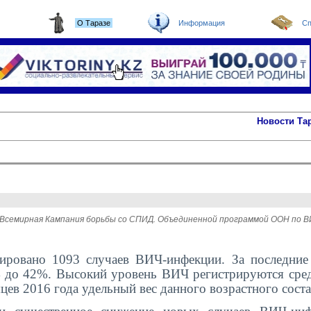
О Таразе
Информация
Сп
Новости Та
тся Всемирная Кампания борьбы со СПИД. Объединенной программой ООН п
рировано 1093 случаев ВИЧ-инфекции. За последние
 до 42%. Высокий уровень ВИЧ регистрируются сре
есяцев 2016 года удельный вес данного возрастного сост