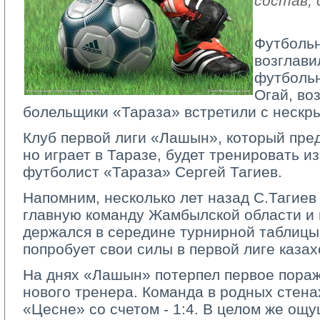
состав, 
Футбольн
возглави
футболь
Огай, во
болельщики «Тараза» встретили с нескр
Клуб первой лиги «Лашын», который пред
но играет в Таразе, будет тренировать 
футболист «Тараза» Сергей Тагиев.
Напомним, несколько лет назад С.Тагиев
главную команду Жамбылской области и 
держался в середине турнирной таблицы
попробует свои силы в первой лиге казах
На днях «Лашын» потерпел первое пораж
нового тренера. Команда в родных стена
«Цесне» со счетом - 1:4. В целом же ощ