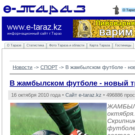
О Тара
О Таразе
Статистика
Фото Тараза и области
Карта Тараза
Гостиницы
Новости
-> 
СПОРТ
-> 
В жамбылском футболе - нов
В жамбылском футболе - новый т
16 октября 2010 года •
Сайт e-taraz.kz
• 496886 про
ЖАМБЫЛ
октября
Скрипник
футболе