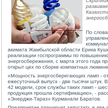
Скрипник
развива
Казахст
энергос
По слова
управлен
коммунал
акимата Жамбылской области Ерика Куше
реализации госпрограммы по повышени
энергосбережения, с марта этого года 
открыт цех по сборке компактных люмин
«Мощность энергосберегающих ламп - от 
ежесуточный выпуск - две тысячи штук. 
42 модели, срок службы таких ламп - шес
продукция прошла сертификацию», - рас
«Энерджи-Тараз» Курманали Баратов.
Предприятие планирует запустить в два 