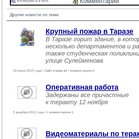
Комментарии 
Копировать в блог 
Другие новости по теме:
Крупный пожар в Таразе
В Таразе горит здание, в кот
несколько департаментов и ра
также студенческая поликлини
улице Сулейменова
19 июня 2015 года •
Сайт e-taraz.kz
• комментариев 0
Оперативная работа
Задержаны все причастные
к теракту 12 ноября
5 декабря 2011 года •
• комментариев 1
Видеоматериалы по терак