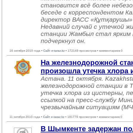
становится всё более небезо
беседе с корреспондентом К
директор ВАСС «Құтқарушы»
Недавний случай с утечкой жи
станции Жамбыл стал ярким 
подчеркнул он.
16 октября 2010 года •
Сайт e-taraz.kz
• 172149 просмотров • комментариев 0
На железнодорожной стан
произошла утечка хлора 
Астана. 11 октября. Kazakhst
железнодорожной станции в 
утечка хлора из цистерны, п
ссылкой на пресс-службу Ми
чрезвычайным ситуациям (МЧ
11 октября 2010 года •
Сайт e-taraz.kz
• 181779 просмотров • комментариев 0
В Шымкенте задержан п