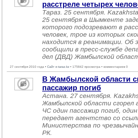
расстреле четырех челов
Тараз. 25 сентября. Kazakhsta
25 сентября в Шымкенте зад
которого подозревают в рас
человек, трое из которых ско
находится в реанимации. Об
сообщили в пресс-службе де
дел (ДВД) Жамбылской облас
27 сентября 2010 года •
Сайт e-taraz.kz
• 175842 просмотра • комментариев 0
В Жамбылской области сг
пассажир погиб
Астана. 27 сентября. Kazakhs
Жамбылской области сгорел 
ЧС один пассажир погиб, оди
передает агентство со ссылк
Министерства по чрезвычай
РК.