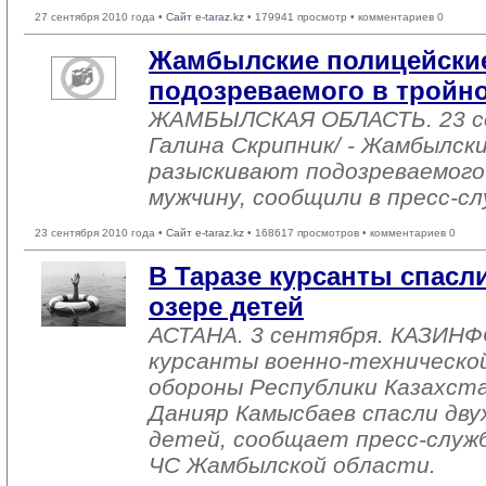
27 сентября 2010 года •
Сайт e-taraz.kz
• 179941 просмотр • комментариев 0
Жамбылские полицейски
подозреваемого в тройн
ЖАМБЫЛСКАЯ ОБЛАСТЬ. 23 с
Галина Скрипник/ - Жамбылск
разыскивают подозреваемого
мужчину, сообщили в пресс-с
23 сентября 2010 года •
Сайт e-taraz.kz
• 168617 просмотров • комментариев 0
В Таразе курсанты спасл
озере детей
АСТАНА. 3 сентября. КАЗИНФ
курсанты военно-техническ
обороны Республики Казахста
Данияр Камысбаев спасли дву
детей, сообщает пресс-служ
ЧС Жамбылской области.