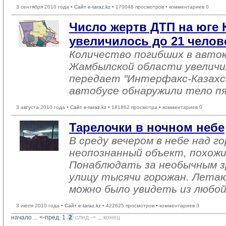
3 сентября 2010 года •
Сайт e-taraz.kz
• 170048 просмотров • комментариев 0
Число жертв ДТП на юге 
увеличилось до 21 челов
Количество погибших в авт
Жамбылской области увеличил
передает "Интерфакс-Казахс
автобусе обнаружили тело п
3 августа 2010 года •
Сайт e-taraz.kz
• 181862 просмотра • комментариев 0
Тарелочки в ночном небе
В среду вечером в небе над г
неопознанный объект, похожи
Понаблюдать за необычным 
улицу тысячи горожан. Лета
можно было увидеть из любой
3 июля 2010 года •
Сайт e-taraz.kz
• 422625 просмотров • комментариев 3
начало
... 
<-пред.
1
2
след.->
... 
конец