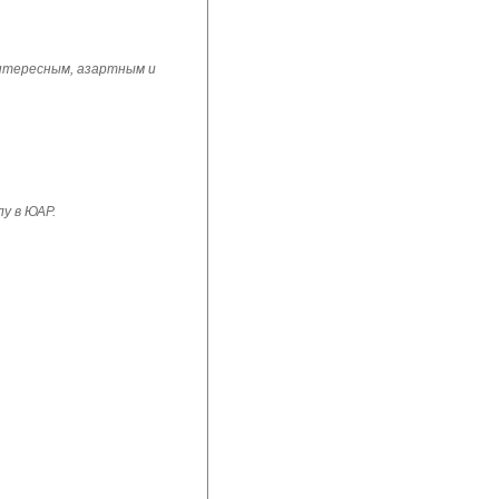
интересным, азартным и
у в ЮАР.