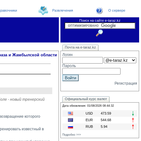
равочники
Развлечения
О сервере
Поиск на сайте e-taraz.kz
Новости
Новости e-taraz
Телефоный справочник
Видеоконференция
Почта на e-taraz.kz
Погода в Таразе
Замечания и предложения
Чат
Организации
Форум
Курсы валют
Web
раза и Жамбылской области
Логин
Пароль
Регистрация
Официальный курс валют
оле - новый тренерский
Дата обновления: 01/08/2026 08:44:32
USD
473.59
 возвращение которого
EUR
544.68
RUB
5.94
тренировать известный в
Подробно >>>