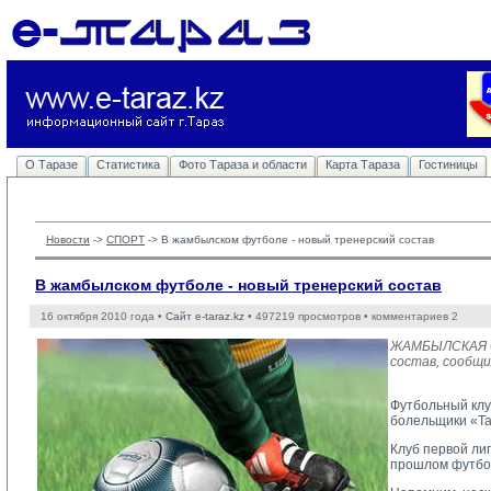
О Таразе
Статистика
Фото Тараза и области
Карта Тараза
Гостиницы
Новости
-> 
СПОРТ
-> 
В жамбылском футболе - новый тренерский состав
В жамбылском футболе - новый тренерский состав
16 октября 2010 года •
Сайт e-taraz.kz
• 497219 просмотров • комментариев 2
ЖАМБЫЛСКАЯ ОБ
состав, сообщи
Футбольный клу
болельщики «Та
Клуб первой лиг
прошлом футбол