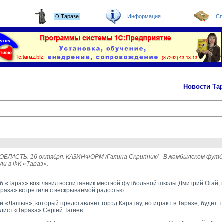
О Таразе
Информация
Сп
Новости Та
ЛАСТЬ. 16 октября. КАЗИНФОРМ /Галина Скрипник/ - В жамбылском футб
ли в ФК «Тараз».
б «Тараз» возглавил воспитанник местной футбольной школы Дмитрий Огай,
раза» встретили с нескрываемой радостью.
и «Лашын», который представляет город Каратау, но играет в Таразе, будет 
ист «Тараза» Сергей Тагиев.