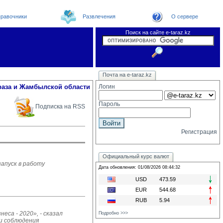
равочники
Развлечения
О сервере
Поиск на сайте e-taraz.kz
Новости
Новости e-taraz
Телефоный справочник
Видеоконференция
Почта на e-taraz.kz
Погода в Таразе
Замечания и предложения
Чат
Организации
Форум
Курсы валют
Web
раза и Жамбылской области
Логин
Пароль
Подписка на RSS
Регистрация
Официальный курс валют
апуск в работу
Дата обновления: 01/08/2026 08:44:32
USD
473.59
EUR
544.68
RUB
5.94
са - 2020», - сказал
Подробно >>>
и соблюдения