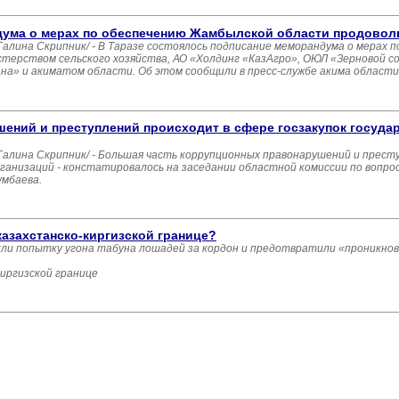
дума о мерах по обеспечению Жамбылской области продово
ина Скрипник/ - В Таразе состоялось подписание меморандума о мерах 
терством сельского хозяйства, АО «Холдинг «КазАгро», ОЮЛ «Зерновой с
на» и акиматом области. Об этом сообщили в пресс-службе акима области
ений и преступлений происходит в сфере госзакупок госуда
ина Скрипник/ - Большая часть коррупционных правонарушений и престу
ганизаций - констатировалось на заседании областной комиссии по вопро
умбаева.
казахстанско-киргизской границе?
кли попытку угона табуна лошадей за кордон и предотвратили «проникнов
иргизской границе