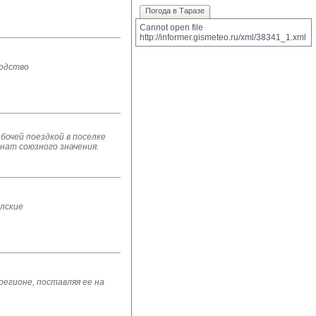
Погода в Таразе
Cannot open file 
http://informer.gismeteo.ru/xml/38341_1.xml
водство
очей поездкой в поселке
нат союзного значения.
ылские
регионе, поставляя ее на