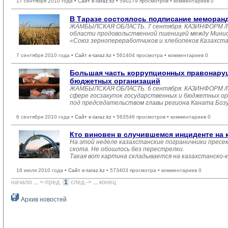
17 сентября 2010 года •
Сайт e-taraz.kz
• 590279 просмотров • комментариев 0
В Таразе состоялось подписание меморан
ЖАМБЫЛСКАЯ ОБЛАСТЬ. 7 сентября. КАЗИНФОРМ /Гал
области продовольственной пшеницей между Минис
«Союз зернопереработчиков и хлебопеков Казахста
7 сентября 2010 года •
Сайт e-taraz.kz
• 561404 просмотра • комментариев 0
Большая часть коррупционных правонаруш
бюджетных организаций
ЖАМБЫЛСКАЯ ОБЛАСТЬ. 6 сентября. КАЗИНФОРМ /Гал
сфере госзакупок государственных и бюджетных ор
под председательством главы региона Каната Боз
6 сентября 2010 года •
Сайт e-taraz.kz
• 563546 просмотров • комментариев 0
Кто виновен в случившемся инциденте на 
На этой неделе казахстанские пограничники пресе
скота. Не обошлось без перестрелки.
Такая вот картина складывается на казахстанско-к
16 июля 2010 года •
Сайт e-taraz.kz
• 573403 просмотра • комментариев 0
начало
... 
<-пред.
1
след.->
... 
конец
Архив новостей