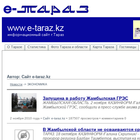
О Таразе
Статистика
Фото Тараза и области
Карта Тараза
Гостиницы
Автор: Сайт e-taraz.kz
Новости
-> 
ЭКОНОМИКА
Запущена в работу Жамбылская ГРЭС
ЖАМБЫЛСКАЯ ОБЛАСТЬ. 2 ноября. КАЗИНФОРМ /Галин
Жамбылской ГРЭС, сообщили в пресс-службе акима р
2 ноября 2010 года •
Сайт e-taraz.kz
• 187507 просмотров • комментариев 0
В Жамбылской области не осваиваются сре
ТАРАЗ. 18 октября. КАЗИНФОРМ /Галина Скрипник/ -
прокурор региона Багбан Таимбетов, выступая на 