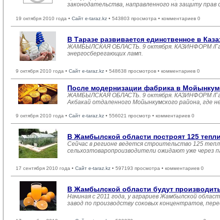
законодательства, направленного на защиту прав
19 октября 2010 года •
Сайт e-taraz.kz
• 543803 просмотра • комментариев 0
В Таразе развивается единственное в Каз
ЖАМБЫЛСКАЯ ОБЛАСТЬ. 9 октября. КАЗИНФОРМ /Гали
энергосберегающих ламп.
9 октября 2010 года •
Сайт e-taraz.kz
• 548638 просмотров • комментариев 0
После модернизации фабрика в Мойынкумск
ЖАМБЫЛСКАЯ ОБЛАСТЬ. 9 октября. КАЗИНФОРМ /Гали
Акбакай отдаленного Мойынкумского района, где н
9 октября 2010 года •
Сайт e-taraz.kz
• 556021 просмотр • комментариев 0
В Жамбылской области построят 125 тепл
Сейчас в регионе ведется строительство 125 тепл
сельхозтоваропроизводители ожидают уже через п
17 сентября 2010 года •
Сайт e-taraz.kz
• 597193 просмотра • комментариев 0
В Жамбылской области будут производить
Начиная с 2011 года, у аграриев Жамбылской облас
завод по производству соковых концентратов, пер