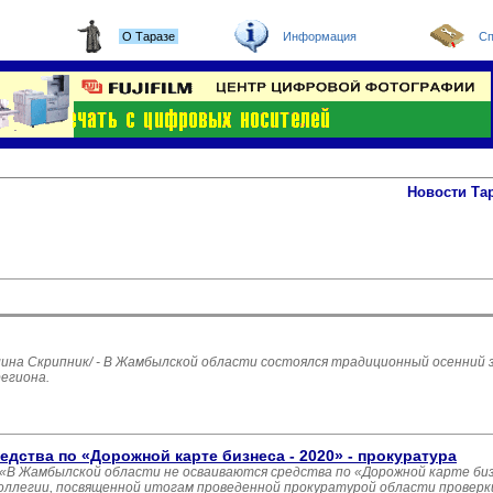
О Таразе
Информация
Сп
Новости Та
а Скрипник/ - В Жамбылской области состоялся традиционный осенний з
егиона.
дства по «Дорожной карте бизнеса - 2020» - прокуратура
 «В Жамбылской области не осваиваются средства по «Дорожной карте бизне
коллегии, посвященной итогам проведенной прокуратурой области проверк