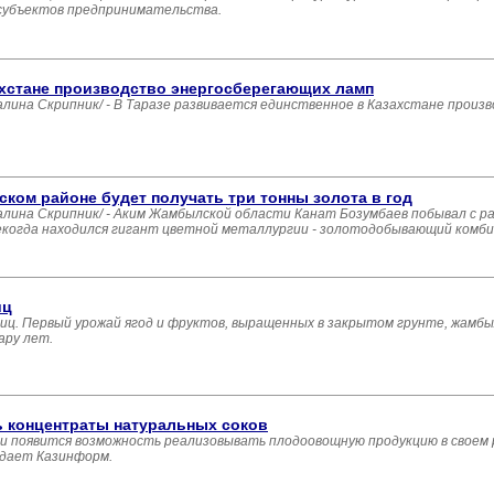
 субъектов предпринимательства.
ахстане производство энергосберегающих ламп
на Скрипник/ - В Таразе развивается единственное в Казахстане произ
ом районе будет получать три тонны золота в год
на Скрипник/ - Аким Жамбылской области Канат Бозумбаев побывал с раб
екогда находился гигант цветной металлургии - золотодобывающий комби
иц
иц. Первый урожай ягод и фруктов, выращенных в закрытом грунте, жамб
ару лет.
 концентраты натуральных соков
ти появится возможность реализовывать плодоовощную продукцию в своем 
едает Казинформ.