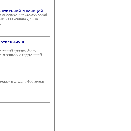
льственной пшеницей
по обеспечению Жамбылской
оюз Казахстана», ОЮЛ
.
рственных и
плений происходит в
сам борьбы с коррупцией
ение» в страну 400 голов