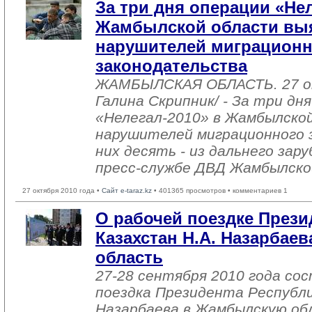
За три дня операции «Нел
Жамбылской области вы
нарушителей миграционн
законодательства
ЖАМБЫЛСКАЯ ОБЛАСТЬ. 27 о
Галина Скрипник/ - За три дн
«Нелегал-2010» в Жамбылско
нарушителей миграционного 
них десять - из дальнего зар
пресс-службе ДВД Жамбылско
27 октября 2010 года •
Сайт e-taraz.kz
• 401365 просмотров • комментариев 1
О рабочей поездке Прези
Казахстан Н.А. Назарбае
область
27-28 сентября 2010 года со
поездка Президента Республи
Назарбаева в Жамбылскую обл