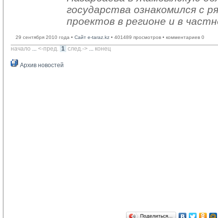
государства ознакомился с р
проектов в регионе и в частн
29 сентября 2010 года •
Сайт e-taraz.kz
• 401489 просмотров • комментариев 0
начало
... 
<-пред.
1
след.->
... 
конец
Архив новостей
Поделиться…