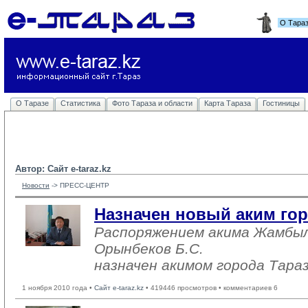
О Тара
О Таразе
Статистика
Фото Тараза и области
Карта Тараза
Гостиницы
Автор: Сайт e-taraz.kz
Новости
-> 
ПРЕСС-ЦЕНТР
Назначен новый аким гор
Распоряжением акима Жамбы
Орынбеков Б.С.
назначен акимом города Тара
1 ноября 2010 года •
Сайт e-taraz.kz
• 419446 просмотров • комментариев 6