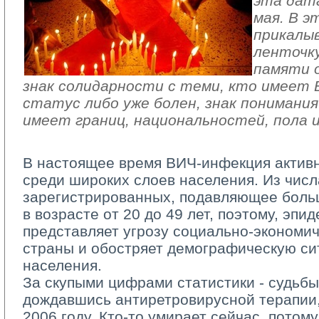
эта дат
мая. В э
прикалы
ленточку
памяти 
знак солидарности с теми, кто имеет
статус либо уже болен, знак понимани
имеет границ, национальностей, пола и
В настоящее время ВИЧ-инфекция актив
среди широких слоев населения. Из числ
зарегистрированных, подавляющее больш
в возрасте от 20 до 49 лет, поэтому, эп
представляет угрозу социально-экономи
страны и обостряет демографическую с
населения.
За скупыми цифрами статистики - судьбы 
дождавшись антиретровирусной терапии,
2006 году. Кто-то умирает сейчас, потом