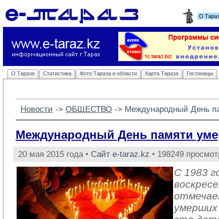
О Тара
О Таразе
Статистика
Фото Тараза и области
Карта Тараза
Гостиницы
Новости
-> 
ОБЩЕСТВО
-> 
Международный День п
Международный День памяти уме
20 мая 2015 года •
Сайт e-taraz.kz
• 198249 просмот
С 1983 г
воскресе
отмечае
умерших 