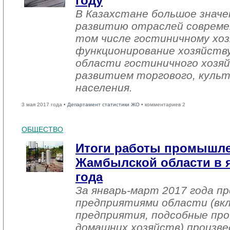
году
В Казахстане большое знач
развитию отраслей совреме
том числе гостиничному хоз
функционирование хозяйств
области гостиничного хозяй
развитием торгового, культ
населения.
3 мая 2017 года •
Департамент статистики ЖО
• комментариев 2
ОБЩЕСТВО
Итоги работы промышл
Жамбылской области в я
года
За январь-март 2017 года 
предприятиями области (вк
предприятия, подсобные про
домашних хозяйств) произве