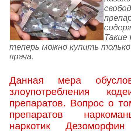
свобо
препа
содер
Такие
теперь можно купить только
врача.
Данная мера обусло
злоупотребления коде
препаратов. Вопрос о то
препаратов наркома
наркотик Дезоморфи