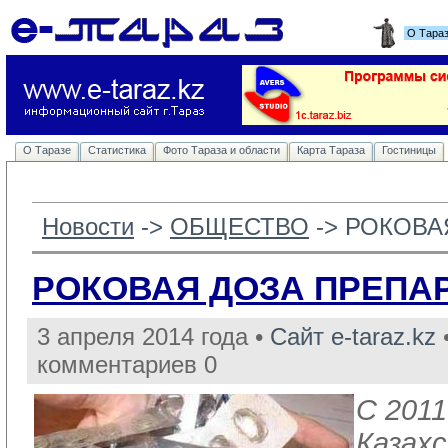
О Тара
О Таразе
Статистика
Фото Тараза и области
Карта Тараза
Гостиницы
Новости
-> 
ОБЩЕСТВО
-> 
РОКОВА
РОКОВАЯ ДОЗА ПРЕПА
3 апреля 2014 года •
Сайт e-taraz.kz
•
комментариев 0
С 2011
Казах