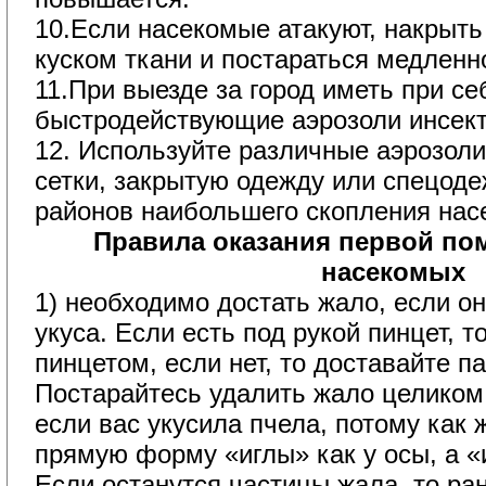
10.Если насекомые атакуют, накрыть 
куском ткани и постараться медленн
11.При выезде за город иметь при се
быстродействующие аэрозоли инсек
12. Используйте различные аэрозол
сетки, закрытую одежду или спецод
районов наибольшего скопления нас
Правила оказания первой по
насекомых
1) необходимо достать жало, если о
укуса. Если есть под рукой пинцет, 
пинцетом, если нет, то доставайте п
Постарайтесь удалить жало целиком
если вас укусила пчела, потому как 
прямую форму «иглы» как у осы, а «
Если останутся частицы жала, то ра