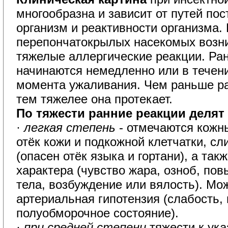
многообразна и зависит от путей по
организм и реактивности организма. 
перепончатокрылых насекомых возн
тяжелые аллергические реакции. Ра
начинаются немедленно или в течени
момента ужаливания. Чем раньше ра
тем тяжелее она протекает.
По тяжести ранние реакции делят 
·
легкая степень
- отмечаются кожн
отёк кожи и подкожной клетчатки, сл
(опасен отёк языка и гортани), а та
характера (чувство жара, озноб, по
тела, возбуждение или вялость). Мо
артериальная гипотензия (слабость,
полуобморочное состояние).
· 
при средней степени
тяжести к ук