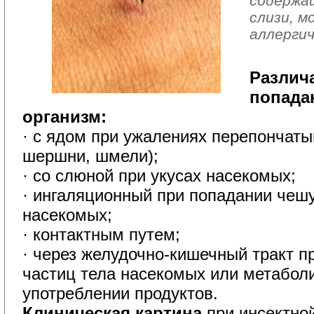
содержащ
слизи, м
аллергич
Различ
попада
организм:
· с ядом при ужалениях перепончаты
шершни, шмели);
· со слюной при укусах насекомых;
· ингаляционный при попадании чешу
насекомых;
· контактным путем;
· через желудочно-кишечный тракт п
частиц тела насекомых или метаболи
употреблении продуктов.
Клиническая картина
при инсектной