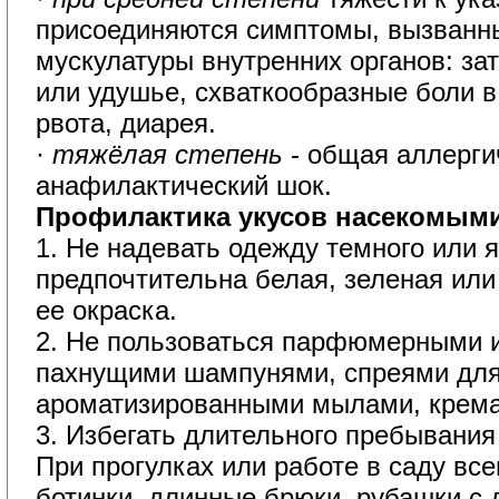
присоединяются симптомы, вызванн
мускулатуры внутренних органов: за
или удушье, схваткообразные боли в
рвота, диарея.
·
тяжёлая степень
- общая аллерг
анафилактический шок.
Профилактика укусов насекомыми
1. Не надевать одежду темного или я
предпочтительна белая, зеленая или
ее окраска.
2. Не пользоваться парфюмерными 
пахнущими шампунями, спреями для
ароматизированными мылами, крема
3. Избегать длительного пребывания 
При прогулках или работе в саду все
ботинки, длинные брюки, рубашки с