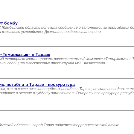
ут бомбу
ДЧС Жамбылской области получила сообщение о заложенной внутри здания 
ки взрывного устройства. Движение поездов остановлено.
«Темирказык» в Таразе
ый террорист «заминировал» развлекательный комплекс «Темирказык» в Та
но, сообщила в воскресенье пресс-служба МЧС Казахстана.
х, погибли в Таразе - прокуратура
ек, в том числе пять полицейских погибли в Таразе, по вине последовател
брифинге в Астане в субботу заместитель Генерального прокурора респуб
ылской области - город Тараз подвергся террористической атаке