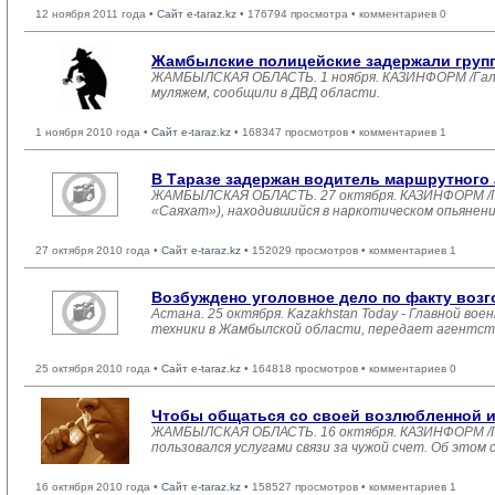
12 ноября 2011 года •
Сайт e-taraz.kz
• 176794 просмотра • комментариев 0
Жамбылские полицейские задержали груп
ЖАМБЫЛСКАЯ ОБЛАСТЬ. 1 ноября. КАЗИНФОРМ /Галин
муляжем, сообщили в ДВД области.
1 ноября 2010 года •
Сайт e-taraz.kz
• 168347 просмотров • комментариев 1
В Таразе задержан водитель маршрутного
ЖАМБЫЛСКАЯ ОБЛАСТЬ. 27 октября. КАЗИНФОРМ /Гал
«Саяхат»), находившийся в наркотическом опьянен
27 октября 2010 года •
Сайт e-taraz.kz
• 152029 просмотров • комментариев 1
Возбуждено уголовное дело по факту воз
Астана. 25 октября. Kazakhstan Today - Главной во
техники в Жамбылской области, передает агентств
25 октября 2010 года •
Сайт e-taraz.kz
• 164818 просмотров • комментариев 0
Чтобы общаться со своей возлюбленной и
ЖАМБЫЛСКАЯ ОБЛАСТЬ. 16 октября. КАЗИНФОРМ /Гал
пользовался услугами связи за чужой счет. Об это
16 октября 2010 года •
Сайт e-taraz.kz
• 158527 просмотров • комментариев 1