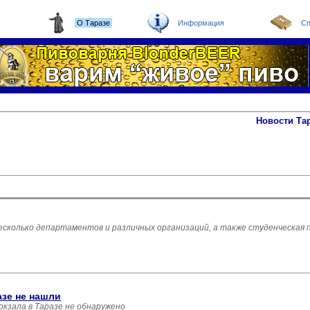
О Таразе
Информация
Сп
Новости Та
есколько департаментов и различных организаций, а также студенческая 
азе не нашли
кзала в Таразе не обнаружено