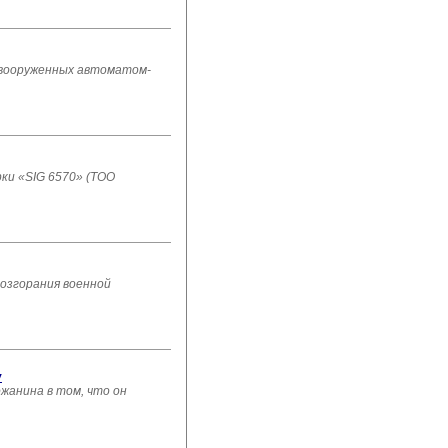
 вооруженных автоматом-
ки «SIG 6570» (ТОО
возгорания военной
у
анина в том, что он