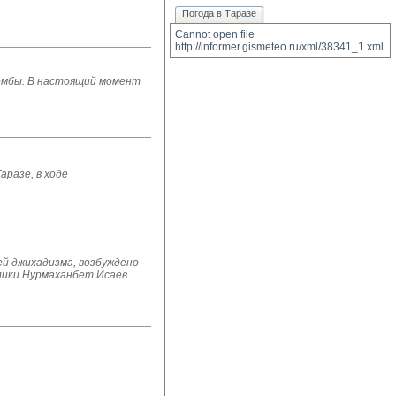
Погода в Таразе
Cannot open file 
http://informer.gismeteo.ru/xml/38341_1.xml
бомбы. В настоящий момент
разе, в ходе
ей джихадизма, возбуждено
лики Нурмаханбет Исаев.