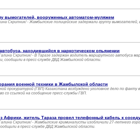
пу вымогателей, вооруженных автоматом-муляжем
а Скрипник/ - Жамбылские полицейские задержали группу вымогателей,
 автобуса, находившийся в наркотическом опьянении
ина Скрипник/ - В Таразе задержан водитель маршрутного автобуса мар
ии, сообщили в пресс-службе ДВД Жамбылской области.
горания военной техники в Жамбылской области
енной прокуратурой (ГВП) Казахстана возбуждено уголовное дело по факту 
о со ссылкой на сообщение пресс-службы ГВП.
з Африки, житель Тараза провел телефонный кабель к сосед
ина Скрипник/ - Жамбылские криминалисты изобличили 27-летнего горож
м сообщили в пресс-службе ДВД Жамбылской области.