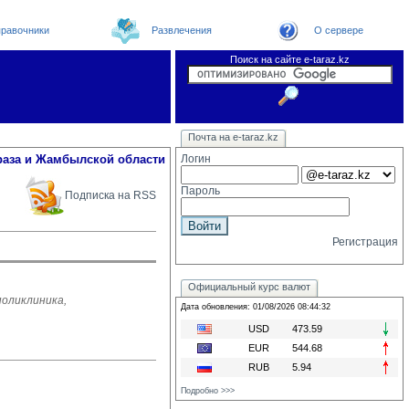
равочники
Развлечения
О сервере
Поиск на сайте e-taraz.kz
Новости
Новости e-taraz
Телефоный справочник
Видеоконференция
Почта на e-taraz.kz
Погода в Таразе
Замечания и предложения
Чат
Организации
Форум
Курсы валют
Web
раза и Жамбылской области
Логин
Пароль
Подписка на RSS
Регистрация
Официальный курс валют
поликлиника,
Дата обновления: 01/08/2026 08:44:32
USD
473.59
EUR
544.68
RUB
5.94
Подробно >>>