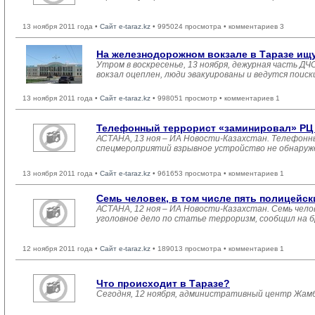
13 ноября 2011 года •
Сайт e-taraz.kz
• 995024 просмотра • комментариев 3
На железнодорожном вокзале в Таразе ищ
Утром в воскресенье, 13 ноября, дежурная часть 
вокзал оцеплен, люди эвакуированы и ведутся поис
13 ноября 2011 года •
Сайт e-taraz.kz
• 998051 просмотр • комментариев 1
Телефонный террорист «заминировал» РЦ 
АСТАНА, 13 ноя – ИА Новости-Казахстан. Телефонн
спецмероприятий взрывное устройство не обнаруже
13 ноября 2011 года •
Сайт e-taraz.kz
• 961653 просмотра • комментариев 1
Семь человек, в том числе пять полицейски
АСТАНА, 12 ноя – ИА Новости-Казахстан. Семь челов
уголовное дело по статье терроризм, сообщил на 
12 ноября 2011 года •
Сайт e-taraz.kz
• 189013 просмотра • комментариев 1
Что происходит в Таразе?
Сегодня, 12 ноября, административный центр Жамб