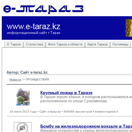
О Таразе
Статистика
Фото Тараза и области
Карта Тараза
Гостиницы
Автор: Сайт e-taraz.kz
Новости
-> 
ПРОИШЕСТВИЯ
Крупный пожар в Таразе
В Таразе горит здание, в котором располагаются н
расположенное по улице Сулейменова
19 июня 2015 года •
Сайт e-taraz.kz
• 949489 просмотров • комментариев 0
Бомбу на железнодорожном вокзале в Тар
Взрывное устройство в здании железнодорожного во