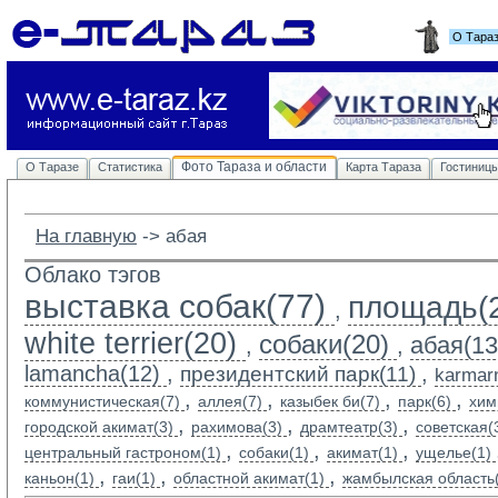
О Тара
Фото Тараза и области
О Таразе
Статистика
Карта Тараза
Гостиниц
На главную
-> 
абая
Облако тэгов
выставка собак(77)
площадь(
,
white terrier(20)
собаки(20)
абая(13
,
,
lamancha(12)
,
,
президентский парк(11)
karmarn
,
,
,
,
коммунистическая(7)
аллея(7)
казыбек би(7)
парк(6)
хим
,
,
,
городской акимат(3)
рахимова(3)
драмтеатр(3)
советская(
,
,
,
центральный гастроном(1)
собаки(1)
акимат(1)
ущелье(1)
,
,
,
каньон(1)
гаи(1)
областной акимат(1)
жамбылская область