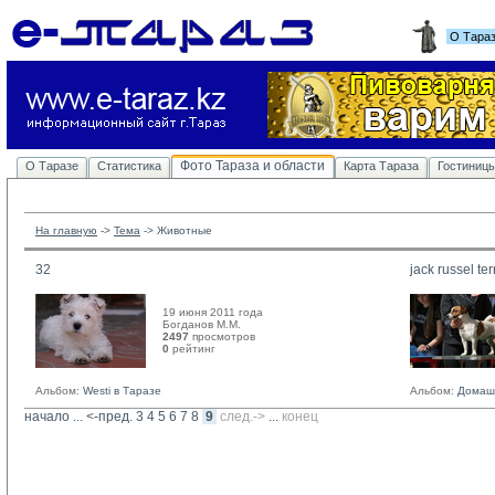
О Тара
Фото Тараза и области
О Таразе
Статистика
Карта Тараза
Гостиниц
На главную
-> 
Тема
-> 
Животные
32
jack russel ter
19 июня 2011 года
Богданов М.М. 
2497
просмотров
0
рейтинг 
Альбом:
Westi в Таразе
Альбом:
Домаш
начало
... 
<-пред.
3
4
5
6
7
8
9
след.->
... 
конец