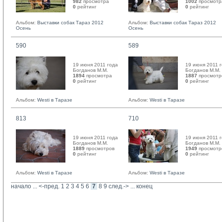
982
просмотра
1002
просмотр
0
рейтинг 
0
рейтинг 
Альбом:
Выставки собак Тараз 2012
Альбом:
Выставки собак Тараз 2012
Осень
Осень
590
589
19 июня 2011 года
19 июня 2011 
Богданов М.М. 
Богданов М.М. 
1894
просмотра
1887
просмотр
0
рейтинг 
0
рейтинг 
Альбом:
Westi в Таразе
Альбом:
Westi в Таразе
813
710
19 июня 2011 года
19 июня 2011 
Богданов М.М. 
Богданов М.М. 
1889
просмотров
1949
просмотр
0
рейтинг 
0
рейтинг 
Альбом:
Westi в Таразе
Альбом:
Westi в Таразе
начало
... 
<-пред.
1
2
3
4
5
6
7
8
9
след.->
... 
конец