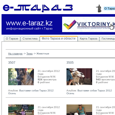
О Тара
Фото Тараза и области
О Таразе
Статистика
Карта Тараза
Гостиниц
На главную
-> 
Тема
-> 
Животные
3507
3505
21 сентября 2012
21 сентября 2
года
года
Богданов М.М. 
Богданов М.М. 
924
просмотра
943
просмотра
0
рейтинг 
0
рейтинг 
Альбом:
Выставки собак Тараз 2012
Альбом:
Выставки собак Тараз 2012
Осень
Осень
21 сентября 2012
21 сентября 2
года
года
Богданов М.М. 
Богданов М.М. 