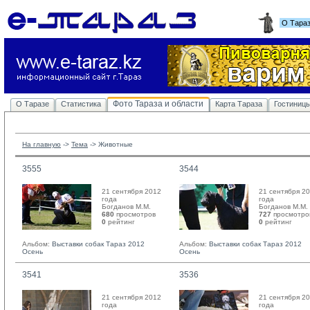
О Тара
Фото Тараза и области
О Таразе
Статистика
Карта Тараза
Гостиниц
На главную
-> 
Тема
-> 
Животные
3555
3544
21 сентября 2012
21 сентября 2
года
года
Богданов М.М. 
Богданов М.М. 
680
просмотров
727
просмотро
0
рейтинг 
0
рейтинг 
Альбом:
Выставки собак Тараз 2012
Альбом:
Выставки собак Тараз 2012
Осень
Осень
3541
3536
21 сентября 2012
21 сентября 2
года
года