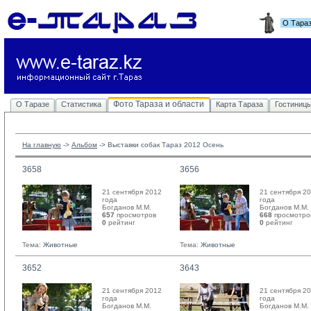
О Тара
Фото Тараза и области
О Таразе
Статистика
Карта Тараза
Гостиниц
На главную
-> 
Альбом
-> 
Выставки собак Тараз 2012 Осень
3658
3656
21 сентября 2012
21 сентября 2
года
года
Богданов М.М. 
Богданов М.М. 
657
просмотров
668
просмотро
0
рейтинг 
0
рейтинг 
Тема:
Животные
Тема:
Животные
3652
3643
21 сентября 2012
21 сентября 2
года
года
Богданов М.М. 
Богданов М.М. 