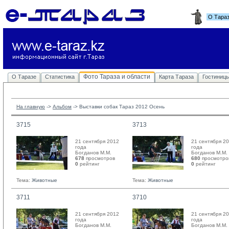
О Тара
Фото Тараза и области
О Таразе
Статистика
Карта Тараза
Гостиниц
На главную
-> 
Альбом
-> 
Выставки собак Тараз 2012 Осень
3715
3713
21 сентября 2012
21 сентября 2
года
года
Богданов М.М. 
Богданов М.М. 
678
просмотров
680
просмотро
0
рейтинг 
0
рейтинг 
Тема:
Животные
Тема:
Животные
3711
3710
21 сентября 2012
21 сентября 2
года
года
Богданов М.М. 
Богданов М.М. 