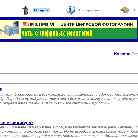
О Таразе
Информация
Сп
Новости Та
й
едугом. И, конечно, нам всем знакомы эти симптомы: недомогание, ломота
р. Порой мы не задумываемся о них и бежим не к врачу, а в аптеку, где ск
обещают нам в течение часа снять все симптомы простуды.
чно игнорируют
ее бдительны, чем мужчины, в том, что касается рекомендуемых врачами
потенциально опасные симптомы. Но не всегда. У многих существует пред
но хочется верить, правда в том, что онкологическое заболевание может