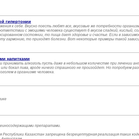
ой гипертонии
жения к себе. Вкусно поесть любят все, вкусовые же потребности организ
оответствии с эмоциями человека существует 6 вкусов сладкий, кислый, со
нсированном состоянии, то пища дает здоровье и счастье. Если в зависим
эту гармонию, то приходят болезни. Вот некоторые примеры такой завис
ми напитками
ли принимать алкоголь пусть даже в небольшом количестве при лечении а
или бокал пива, вроде ничего страшного не произойдет. Но попробуем раз
оголем в организме человека.
мике
деиносодержащими препаратами.
я Республики Казахстан запрещена безрецептурная реализация таких код
, Антиспазм.