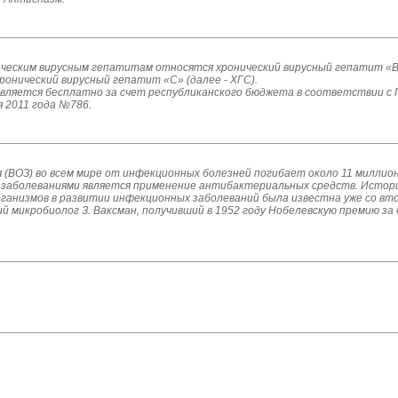
ческим вирусным гепатитам относятся хронический вирусный гепатит «В» 
хронический вирусный гепатит «С» (далее - ХГС).
твляется бесплатно за счет республиканского бюджета в соответствии с 
 2011 года №786.
(ВОЗ) во всем мире от инфекционных болезней погибает около 11 миллионо
 заболеваниями является применение антибактериальных средств. Исто
ганизмов в развитии инфекционных заболеваний была известна уже со вто
й микробиолог З. Ваксман, получивший в 1952 году Нобелевскую премию з