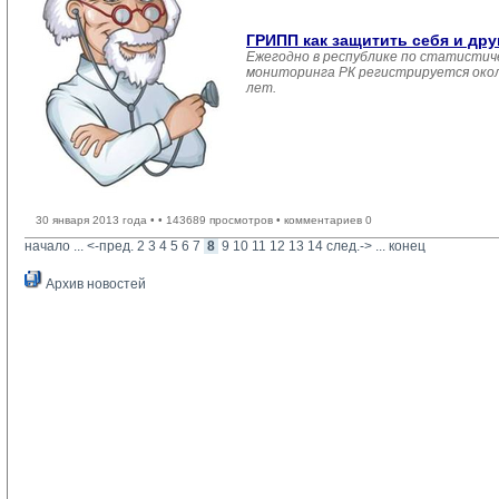
ГРИПП как защитить себя и дру
Ежегодно в республике по статистич
мониторинга РК регистрируется около
лет.
30 января 2013 года •
• 143689 просмотров • комментариев 0
начало
... 
<-пред.
2
3
4
5
6
7
8
9
10
11
12
13
14
след.->
... 
конец
Архив новостей