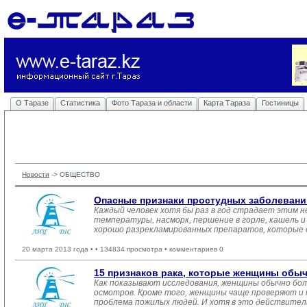
О Таразе
Статистика
Фото Тараза и области
Карта Тараза
Гостиницы
Новости
-> 
ОБЩЕСТВО
Опасные признаки простудных заболевани
Каждый человек хотя бы раз в год страдает этим н
температуры, насморк, першение в горле, кашель и д
хорошо разрекламированных препаратов, которые 
20 марта 2013 года •
• 134834 просмотра • комментариев 0
15 признаков рака, которые женщины обы
Как показывают исследования, женщины обычно бол
осмотров. Кроме того, женщины чаще проверяют и 
проблема пожилых людей. И хотя в это действитель