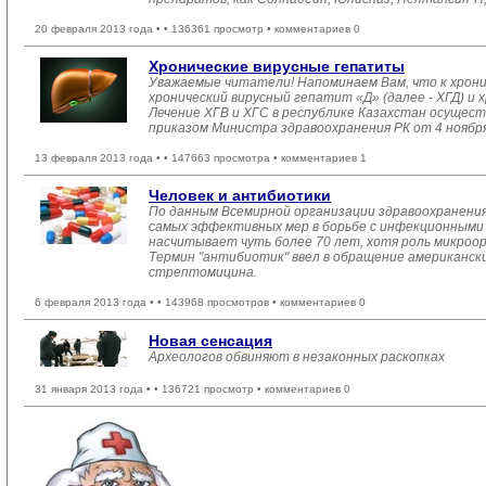
20 февраля 2013 года •
• 136361 просмотр • комментариев 0
Хронические вирусные гепатиты
Уважаемые читатели! Напоминаем Вам, что к хрони
хронический вирусный гепатит «Д» (далее - ХГД) и 
Лечение ХГВ и ХГС в республике Казахстан осущес
приказом Министра здравоохранения РК от 4 ноября
13 февраля 2013 года •
• 147663 просмотра • комментариев 1
Человек и антибиотики
По данным Всемирной организации здравоохранения 
самых эффективных мер в борьбе с инфекционными
насчитывает чуть более 70 лет, хотя роль микроор
Термин "антибиотик" ввел в обращение американски
стрептомицина.
6 февраля 2013 года •
• 143968 просмотров • комментариев 0
Новая сенсация
Археологов обвиняют в незаконных раскопках
31 января 2013 года •
• 136721 просмотр • комментариев 0