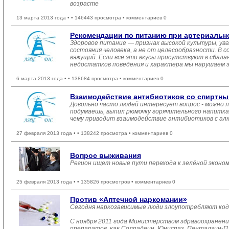
возрасте
13 марта 2013 года •
• 146443 просмотра • комментариев 0
Рекомендации по питанию при артериальн
Здоровое питание — признак высокой культуры, ува
состояния человека, а не от целесообразности. В с
вяжущий. Если все эти вкусы присутствуют в сбала
недостатков поведения и характера мы нарушаем 
6 марта 2013 года •
• 138684 просмотра • комментариев 0
Взаимодействие антибиотиков со спиртны
Довольно часто людей интересует вопрос - можно 
подумаешь, выпил рюмочку горячительного напитка 
чему приводит взаимодействие антибиотиков с алк
27 февраля 2013 года •
• 138242 просмотра • комментариев 0
Вопрос выживания
Регион ищет новые пути перехода к зелёной эконо
25 февраля 2013 года •
• 135826 просмотров • комментариев 0
Против «Аптечной наркомании»
Сегодня наркозависимые люди злоупотребляют ко
С ноября 2011 года Министерством здравоохранени
препаратов, как Солпадеин, Юниспаз, Пенталгин-П