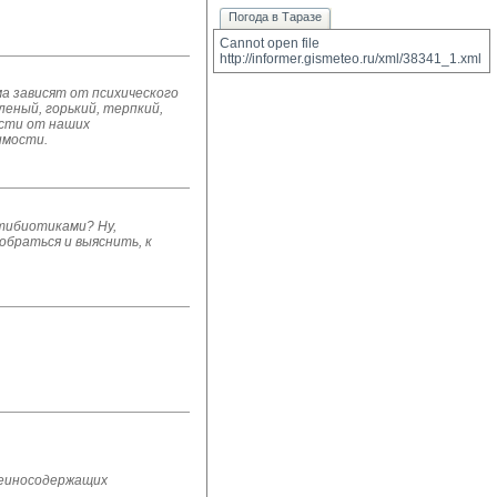
Погода в Таразе
Cannot open file 
http://informer.gismeteo.ru/xml/38341_1.xml
ма зависят от психического
леный, горький, терпкий,
ости от наших
имости.
нтибиотиками? Ну,
обраться и выяснить, к
еиносодержащих 