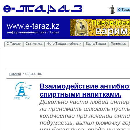
О Тара
О Таразе
Статистика
Фото Тараза и области
Карта Тараза
Гостиницы
Новости
-> 
ОБЩЕСТВО
Взаимодействие антибио
спиртными напитками.
Довольно часто людей интер
ли принимать алкоголь пусть
количестве при лечении ант
подумаешь, выпил рюмочку г
или бокал пива, вроде ничего