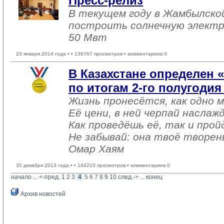
Пресс-релиз
В текущем году в Жамбылско
построить солнечную элект
50 Мвт
23 января 2014 года •
• 138767 просмотров • комментариев 0
В Казахстане определен 
по итогам 2-го полугодия
Жизнь пронесётся, как одно м
Её цени, в ней черпай наслаж
Как проведёшь её, так и прой
Не забывай: она твоё творен
Омар Хаям
30 декабря 2013 года •
• 144210 просмотров • комментариев 0
начало
... 
<-пред.
1
2
3
4
5
6
7
8
9
10
след.->
... 
конец
Архив новостей