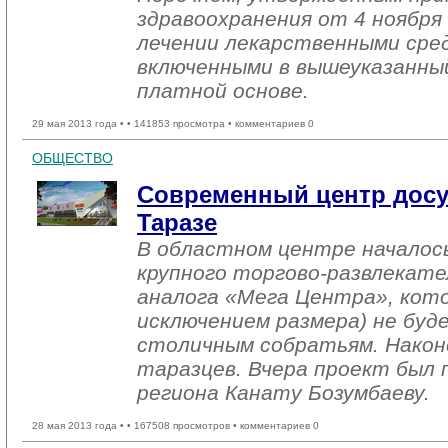
здравоохранения от 4 ноября
лечении лекарственными сре
включенными в вышеуказанный
платной основе.
29 мая 2013 года •
• 141853 просмотра • комментариев 0
ОБЩЕСТВО
Современный центр досу
Таразе
В областном центре начало
крупного торгово-развлекате
аналога «Мега Центра», кото
исключением размера) не бу
столичным собратьям. Након
таразцев. Вчера проект был 
региона Канату Бозумбаеву.
28 мая 2013 года •
• 167508 просмотров • комментариев 0