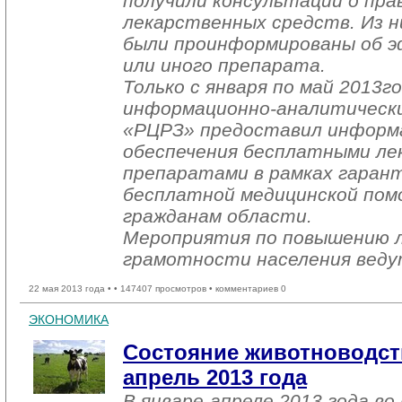
получили консультации о пра
лекарственных средств. Из ни
были проинформированы об 
или иного препарата.
Только с января по май 2013г
информационно-аналитическ
«РЦРЗ» предоставил информ
обеспечения бесплатными л
препаратами в рамках гаран
бесплатной медицинской пом
гражданам области.
Мероприятия по повышению л
грамотности населения веду
22 мая 2013 года •
• 147407 просмотров • комментариев 0
ЭКОНОМИКА
Состояние животноводств
апрель 2013 года
В январе-апреле 2013 года во