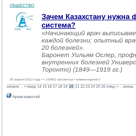
ОБЩЕСТВО
Зачем Казахстану нужна
система?
«Начинающий врач выписывае
каждой болезни; опытный вра
20 болезней».
Баронет Уильям Ослер, проф
внутренних болезней Универс
Торонто) (1849—1919 гг.)
30 апреля 2013 года •
• 143802 просмотра • комментариев 0
начало
... 
<-пред.
14
15
16
17
18
19
20
21
22
23
24
25
26
след.->
... 
конец
Архив новостей