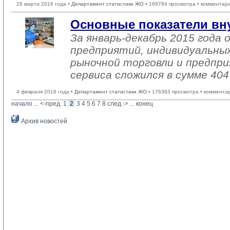
28 марта 2016 года •
Департамент статистики ЖО
• 169784 просмотра • комментар
Основные показатели вн
За январь-декабрь 2015 года
предприятий, индивидуальны
рыночной торговли и предпри
сервиса сложился в сумме 404
4 февраля 2016 года •
Департамент статистики ЖО
• 176363 просмотра • коммента
начало
... 
<-пред.
1
2
3
4
5
6
7
8
след.->
... 
конец
Архив новостей