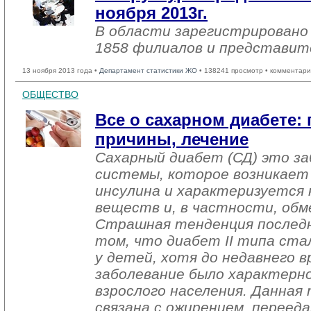
ноября 2013г.
В области зарегистрировано 
1858 филиалов и представит
13 ноября 2013 года •
Департамент статистики ЖО
• 138241 просмотр • комментари
ОБЩЕСТВО
Все о сахарном диабете:
причины, лечение
Сахарный диабет (СД) это за
системы, которое возникает
инсулина и характеризуется
веществ и, в частности, обм
Страшная тенденция последн
том, что диабет II типа ста
у детей, хотя до недавнего 
заболевание было характерно,
взрослого населения. Данная
связана с ожирением, переед