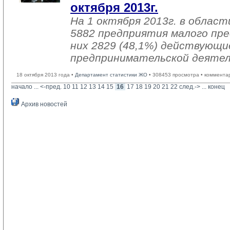
октября 2013г.
На 1 октября 2013г. в облас
5882 предприятия малого пр
них 2829 (48,1%) действующи
предпринимательской деяте
18 октября 2013 года •
Департамент статистики ЖО
• 308453 просмотра • коммента
начало
... 
<-пред.
10
11
12
13
14
15
16
17
18
19
20
21
22
след.->
... 
конец
Архив новостей