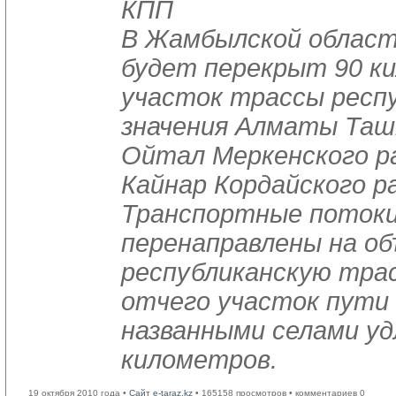
КПП
В Жамбылской области
будет перекрыт 90 к
участок трассы респ
значения Алматы Таш
Ойтал Меркенского ра
Кайнар Кордайского р
Транспортные потоки
перенаправлены на о
республиканскую трас
отчего участок пути
названными селами уд
километров.
19 октября 2010 года •
Сайт e-taraz.kz
• 165158 просмотров • комментариев 0