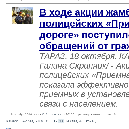
В ходе акции жам
полицейских «Пр
дороге» поступил
обращений от гра
ТАРАЗ. 18 октября. 
Галина Скрипник/ - А
полицейских «Приемна
показала эффективно
приемных в установл
связи с населением.
19 октября 2010 года •
Сайт e-taraz.kz
• 161601 просмотр • комментариев 0
начало
... 
<-пред.
7
8
9
10
11
12
13
14
след.->
... 
конец