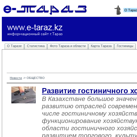
О Тара
О Таразе
Статистика
Фото Тараза и области
Карта Тараза
Гостиницы
Новости
-> 
ОБЩЕСТВО
Развитие гостиничного хо
В Казахстане большое значе
развитию отраслей современ
числе гостиничному хозяйств
функционирование хозяйству
области гостиничного хозяйс
развитием торгового, культ