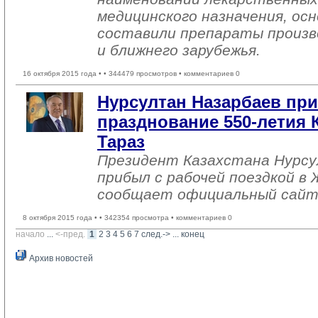
медицинского назначения, ос
составили препараты произв
и ближнего зарубежья.
16 октября 2015 года •
• 344479 просмотров • комментариев 0
Нурсултан Назарбаев пр
празднование 550-летия К
Тараз
Президент Казахстана Нурсу
прибыл с рабочей поездкой в
сообщает официальный сайт
8 октября 2015 года •
• 342354 просмотра • комментариев 0
начало
... 
<-пред.
1
2
3
4
5
6
7
след.->
... 
конец
Архив новостей