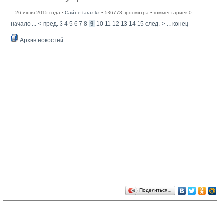
26 июня 2015 года •
Сайт e-taraz.kz
• 536773 просмотра • комментариев 0
начало
... 
<-пред.
3
4
5
6
7
8
9
10
11
12
13
14
15
след.->
... 
конец
Архив новостей
Поделиться…