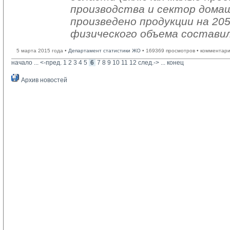
производства и сектор дома
произведено продукции на 205
физического объема составил
5 марта 2015 года •
Департамент статистики ЖО
• 169369 просмотров • комментари
начало
... 
<-пред.
1
2
3
4
5
6
7
8
9
10
11
12
след.->
... 
конец
Архив новостей