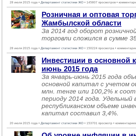
28 июля 2015 года •
Департамент статистики ЖО
• 145807 просмотров • комментар
Розничная и оптовая тор
Жамбылской области
За 2014 год оборот рознично
торговли сложился в сумме 35
28 июля 2015 года •
Департамент статистики ЖО
• 150224 просмотра • комментари
Инвестиции в основной к
июнь 2015 года
За январь-июнь 2015 года об
основной капитал с учетом о
млн. тенге или 100,2% к со
периоду 2014 года. Удельный 
республиканском объеме инве
капитал составил 3,4%.
20 июля 2015 года •
Департамент статистики ЖО
• 153701 просмотр • комментарие
Об уровне инфляции в ию