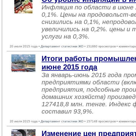
Инфляция по области в июне 
0,1%. Цены на продовольст-
снизились на 0,1%, непродо
увеличились на 0,2%. цены и
услуги на 0,3%.
20 июля 2015 года •
Департамент статистики ЖО
• 151860 просмотров • комментар
Итоги работы промышлен
июне 2015 года
За январь-июнь 2015 года п
предприятиями области (вкл
предприятия, подсобные про
домашних хозяйств) произвед
127418,8 млн. тенге. Индекс 
составил 93,9%.
20 июля 2015 года •
Департамент статистики ЖО
• 157148 просмотров • комментар
Изменение цен предприя