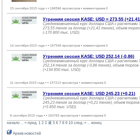
15 сентября 2015 года •
• 196596 просмотров • комментариев 0
Утренняя сессия KASE: USD = 273,55 (+21,41
Средневзвешенный курс доллара США с расчетами T
273,55 тенге за доллар (+21,41 тенге), объем торго
(-170 800 тыс. USD).
14 сентября 2015 года •
• 167549 просмотров • комментариев 0
Утренняя сессия KASE: USD 252,14 (-0,86)
Средневзвешенный курс доллара США с расчетами T
252,14 тенге за доллар (-0,86 тенге), объем торгов 
(+134 850 тыс. USD).
11 сентября 2015 года •
• 157213 просмотра • комментариев 0
Утренняя сессия KASE: USD 245,23 (+0,21)
Средневзвешенный курс доллара США с расчетами T
245,23 тенге за доллар (+0,21 тенге), объем торгов 
(+5 850 тыс. USD).
9 сентября 2015 года •
• 163765 просмотров • комментариев 0
начало
... 
<-пред.
1
2
3
4
5
6
7
8
9
10
след.->
... 
конец
Архив новостей