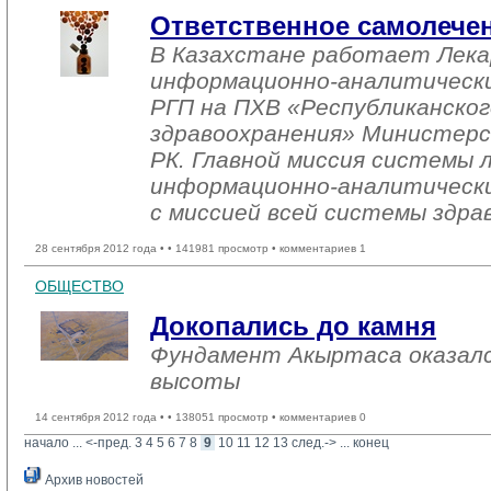
Ответственное самолечен
В Казахстане работает Лек
информационно-аналитически
РГП на ПХВ «Республиканско
здравоохранения» Министерс
РК. Главной миссия системы
информационно-аналитическ
с миссией всей системы здра
28 сентября 2012 года •
• 141981 просмотр • комментариев 1
ОБЩЕСТВО
Докопались до камня
Фундамент Акыртаса оказал
высоты
14 сентября 2012 года •
• 138051 просмотр • комментариев 0
начало
... 
<-пред.
3
4
5
6
7
8
9
10
11
12
13
след.->
... 
конец
Архив новостей