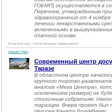
ГОБМП) осуществляется в с
Перечнем, утвержденным пр
здравоохранения от 4 ноября
лечении лекарственными сре
включенными в вышеуказанный
платной основе.
29 мая 2013 года •
• 141782 просмотра • комментариев 0
ОБЩЕСТВО
Современный центр досу
Таразе
В областном центре начало
крупного торгово-развлекате
аналога «Мега Центра», кото
исключением размера) не бу
столичным собратьям. Након
таразцев. Вчера проект был 
региона Канату Бозумбаеву.