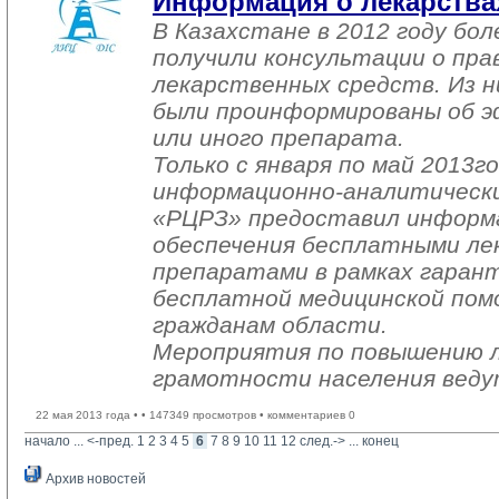
Информация о лекарствах
В Казахстане в 2012 году бол
получили консультации о пра
лекарственных средств. Из ни
были проинформированы об 
или иного препарата.
Только с января по май 2013г
информационно-аналитическ
«РЦРЗ» предоставил информ
обеспечения бесплатными л
препаратами в рамках гаран
бесплатной медицинской пом
гражданам области.
Мероприятия по повышению л
грамотности населения веду
22 мая 2013 года •
• 147349 просмотров • комментариев 0
начало
... 
<-пред.
1
2
3
4
5
6
7
8
9
10
11
12
след.->
... 
конец
Архив новостей