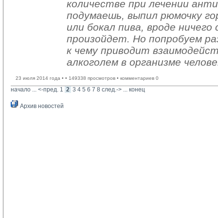
количестве при лечении ант
подумаешь, выпил рюмочку г
или бокал пива, вроде ничего
произойдет. Но попробуем ра
к чему приводит взаимодейс
алкоголем в организме челове
23 июля 2014 года •
• 149338 просмотров • комментариев 0
начало
... 
<-пред.
1
2
3
4
5
6
7
8
след.->
... 
конец
Архив новостей