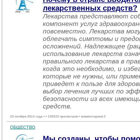
лекарственных средств?
Лекарства представляют соб
компонент услуг здравоохран
повсеместно. Лекарства мог
облегчать симптомы и пред
осложнений. Надлежащее (ра
использование лекарств озн
правильного лекарства в пра
когда это необходимо, и избе
которые не нужны, или приме
приведет к пользе для здоро
выбор лечения лучших по эф
безопасности из всех имеющ
средств.
23 октября 2014 года •
• 159320 просмотров • комментариев 0
ОБЩЕСТВО
Мы созданы, чтобы пом