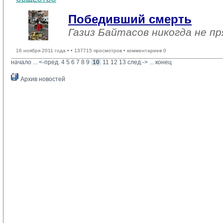
Победивший смерть
Газиз Байтасов никогда не пр
16 ноября 2011 года •
• 137715 просмотров • комментариев 0
начало
... 
<-пред.
4
5
6
7
8
9
10
11
12
13
след.->
... 
конец
Архив новостей