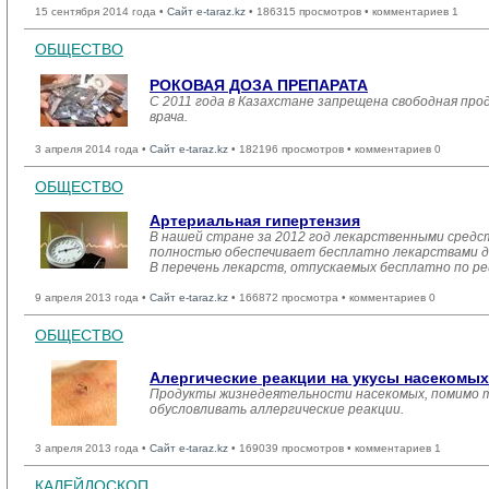
15 сентября 2014 года •
Сайт e-taraz.kz
• 186315 просмотров • комментариев 1
ОБЩЕСТВО
РОКОВАЯ ДОЗА ПРЕПАРАТА
С 2011 года в Казахстане запрещена свободная пр
врача.
3 апреля 2014 года •
Сайт e-taraz.kz
• 182196 просмотров • комментариев 0
ОБЩЕСТВО
Артериальная гипертензия
В нашей стране за 2012 год лекарственными средст
полностью обеспечивает бесплатно лекарствами де
В перечень лекарств, отпускаемых бесплатно по ре
9 апреля 2013 года •
Сайт e-taraz.kz
• 166872 просмотра • комментариев 0
ОБЩЕСТВО
Алергические реакции на укусы насекомых
Продукты жизнедеятельности насекомых, помимо то
обусловливать аллергические реакции.
3 апреля 2013 года •
Сайт e-taraz.kz
• 169039 просмотров • комментариев 1
КАЛЕЙДОСКОП