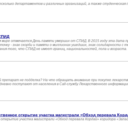
есколько департаментов и различных организаций, а также студенческая 
СПИД
ем мире отмечается День памяти умерших от СПИД. В 2015 году эта дата пр
очку - знак скорби и памяти о миллионах ушедших, знак солидарности с т
ния того, что СПИД не имеет границ, национальностей, пола и возраста.
 препарат не подделка? На что обращать внимание при покупке лекарст
едневно поступают от населения в Call-службу Лекарственного информац
твенное открытие участка магистрали «Обход перевала Корд
открытие участка магистрали «Обход перевала Кордай» коридора «Запад