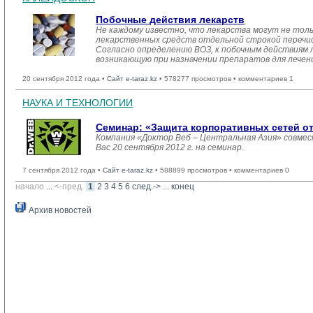
Побочные действия лекарств
Не каждому известно, что лекарства могут не толь
лекарственных средств отдельной строкой переч
Согласно определению ВОЗ, к побочным действиям 
возникающую при назначении препаратов для лечен
20 сентября 2012 года •
Сайт e-taraz.kz
• 578277 просмотров • комментариев 1
НАУКА И ТЕХНОЛОГИИ
Семинар: «Защита корпоративных сетей от
Компания «Доктор Веб – Центральная Азия» совме
Вас 20 сентября 2012 г. на семинар.
7 сентября 2012 года •
Сайт e-taraz.kz
• 588899 просмотров • комментариев 0
начало
... 
<-пред.
1
2
3
4
5
6
след.->
... 
конец
Архив новостей