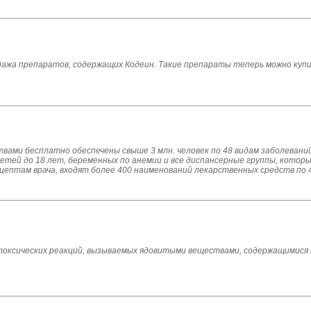
одажа препаратов, содержащих Кодеин. Такие препараты теперь можно куп
вами бесплатно обеспечены свыше 3 млн. человек по 48 видам заболевани
тей до 18 лет, беременных по анемии и все диспансерные группы, которы
цептам врача, входят более 400 наименований лекарственных средств по 4
ксических реакций, вызываемых ядовитыми веществами, содержащимися в 