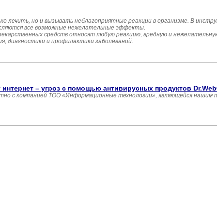
ко лечить, но и вызывать неблагоприятные реакции в организме. В инстр
исляются все возможные нежелательные эффекты.
лекарственных средств относят любую реакцию, вредную и нежелательную 
ия, диагностики и профилактики заболеваний.
 интернет – угроз с помощью антивирусных продуктов Dr.Web
стно с компанией ТОО «Информационные технологии», являющейся нашим