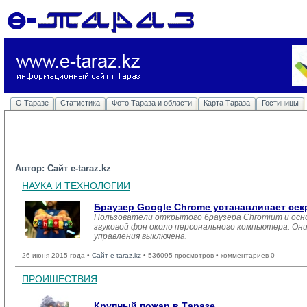
О Таразе
Статистика
Фото Тараза и области
Карта Тараза
Гостиницы
Автор: Сайт e-taraz.kz
НАУКА И ТЕХНОЛОГИИ
Браузер Google Chrome устанавливает се
Пользователи открытого браузера Chromium и осн
звуковой фон около персонального компьютера. Они
управления выключена.
26 июня 2015 года •
Сайт e-taraz.kz
• 536095 просмотров • комментариев 0
ПРОИШЕСТВИЯ
Крупный пожар в Таразе