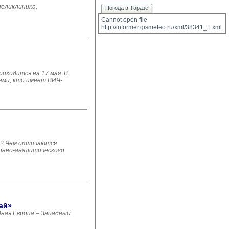
поликлиника,
Погода в Таразе
Cannot open file 
http://informer.gismeteo.ru/xml/38341_1.xml
иходится на 17 мая. В
еми, кто имеет ВИЧ-
в? Чем отличаются
ионно-аналитического
ай»
ная Европа – Западный