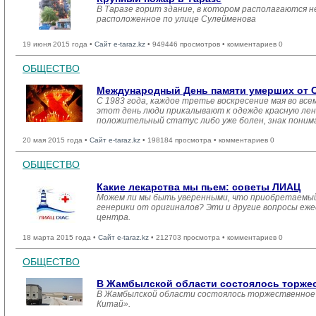
В Таразе горит здание, в котором располагаются н
расположенное по улице Сулейменова
19 июня 2015 года •
Сайт e-taraz.kz
• 949446 просмотров • комментариев 0
ОБЩЕСТВО
Международный День памяти умерших от 
С 1983 года, каждое третье воскресение мая во вс
этот день люди прикалывают к одежде красную лент
положительный статус либо уже болен, знак понима
20 мая 2015 года •
Сайт e-taraz.kz
• 198184 просмотра • комментариев 0
ОБЩЕСТВО
Какие лекарства мы пьем: советы ЛИАЦ
Можем ли мы быть уверенными, что приобретаемый
генерики от оригиналов? Эти и другие вопросы еж
центра.
18 марта 2015 года •
Сайт e-taraz.kz
• 212703 просмотра • комментариев 0
ОБЩЕСТВО
В Жамбылской области состоялось торжес
В Жамбылской области состоялось торжественное 
Китай».