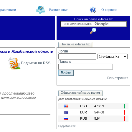
равочники
Развлечения
О сервере
Поиск на сайте e-taraz.kz
Новости
Новости e-taraz
Телефоный справочник
Видеоконференция
Почта на e-taraz.kz
Погода в Таразе
Замечания и предложения
Чат
Организации
Форум
Курсы валют
Web
раза и Жамбылской области
Логин
Пароль
Подписка на RSS
Регистрация
Официальный курс валют
я, прослушивающего
 функция голосового
Дата обновления: 01/08/2026 08:44:32
USD
473.59
EUR
544.68
RUB
5.94
Подробно >>>