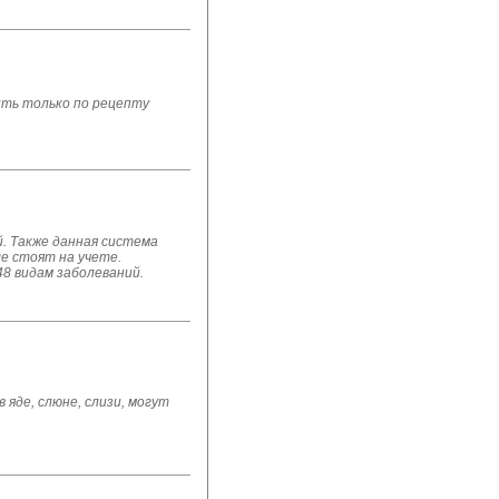
ить только по рецепту
й. Также данная система
е стоят на учете.
8 видам заболеваний. 
яде, слюне, слизи, могут